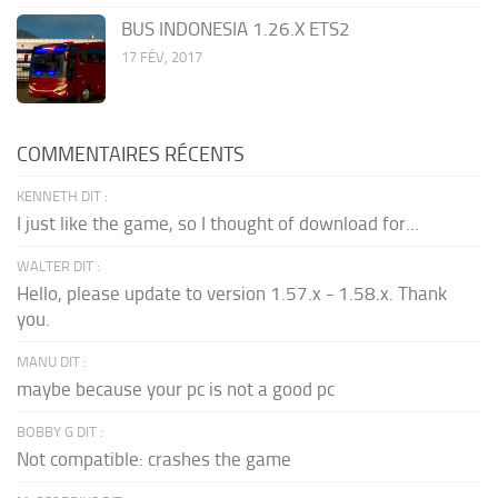
BUS INDONESIA 1.26.X ETS2
17 FÉV, 2017
COMMENTAIRES RÉCENTS
KENNETH DIT :
I just like the game, so I thought of download for...
WALTER DIT :
Hello, please update to version 1.57.x - 1.58.x. Thank
you.
MANU DIT :
maybe because your pc is not a good pc
BOBBY G DIT :
Not compatible: crashes the game