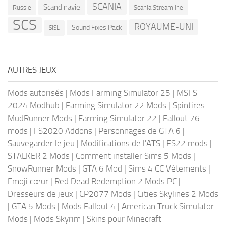
SCANIA
Scandinavie
Russie
Scania Streamline
SCS
ROYAUME-UNI
Sound Fixes Pack
SISL
AUTRES JEUX
Mods autorisés
|
Mods Farming Simulator 25
|
MSFS
2024 Modhub
|
Farming Simulator 22 Mods
|
Spintires
MudRunner Mods
|
Farming Simulator 22
|
Fallout 76
mods
|
FS2020 Addons
|
Personnages de GTA 6
|
Sauvegarder le jeu
|
Modifications de l'ATS
|
FS22 mods
|
STALKER 2 Mods
|
Comment installer Sims 5 Mods
|
SnowRunner Mods
|
GTA 6 Mod
|
Sims 4 CC Vêtements
|
Emoji cœur
|
Red Dead Redemption 2 Mods PC
|
Dresseurs de jeux
|
CP2077 Mods
|
Cities Skylines 2 Mods
|
GTA 5 Mods
|
Mods Fallout 4
|
American Truck Simulator
Mods
|
Mods Skyrim
|
Skins pour Minecraft