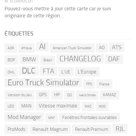
M. SCORPIUS DIT :
Pouvez-vous mettre à jour cette carte car je suis
originaire de cette région...
ÉTIQUETTES
AI
ATS
AO
American Truck Simulator
ADR
Afrique
CHANGELOG
DAF
BMW
BDF
Brésil
DLC
FTA
L'Europe
L'UE
DHL
Euro Truck Simulator
France
FPS
GPS
HP
KAMAZ
Version du jeu
QG
Iveco Stralis
Vitesse maximale
MAN
LED
MOD
MAZ
Mod Manager
Fenêtres frontales ouvrables
MNT
RJL
ProMods
Renault Magnum
Renault Premium