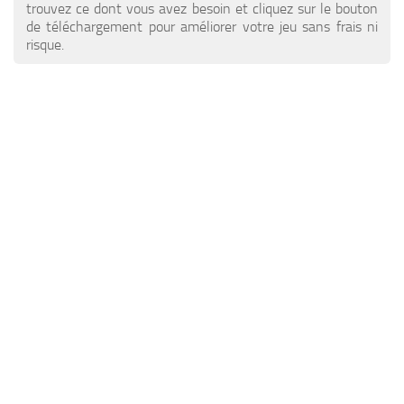
Nouvelles ETS 2
Autres
trouvez ce dont vous avez besoin et cliquez sur le bouton
de téléchargement pour améliorer votre jeu sans frais ni
Contacts
Paquets
risque.
FR
Pièces détachées / Tuning
EN
Sons
DE
Trafic
TR
Habillage de la remorque
PT
Bandes-annonces
PL
Skins de camions
RO
Camions
Véhicules