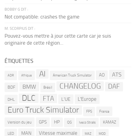
BOBBY G DIT :
Not compatible: crashes the game
M. SCORPIUS DIT :
Pouvez-vous mettre à jour cette carte car je suis
originaire de cette région...
ÉTIQUETTES
AI
ATS
AO
American Truck Simulator
ADR
Afrique
CHANGELOG
DAF
BMW
BDF
Brésil
DLC
FTA
L'Europe
L'UE
DHL
Euro Truck Simulator
France
FPS
GPS
HP
KAMAZ
Version du jeu
QG
Iveco Stralis
Vitesse maximale
MAN
LED
MOD
MAZ