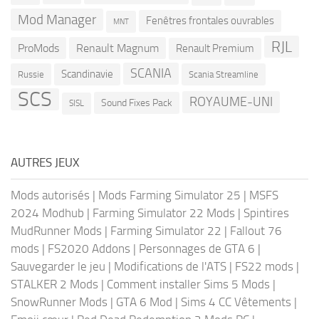
Mod Manager
Fenêtres frontales ouvrables
MNT
RJL
ProMods
Renault Magnum
Renault Premium
SCANIA
Scandinavie
Russie
Scania Streamline
SCS
ROYAUME-UNI
Sound Fixes Pack
SISL
AUTRES JEUX
Mods autorisés
|
Mods Farming Simulator 25
|
MSFS
2024 Modhub
|
Farming Simulator 22 Mods
|
Spintires
MudRunner Mods
|
Farming Simulator 22
|
Fallout 76
mods
|
FS2020 Addons
|
Personnages de GTA 6
|
Sauvegarder le jeu
|
Modifications de l'ATS
|
FS22 mods
|
STALKER 2 Mods
|
Comment installer Sims 5 Mods
|
SnowRunner Mods
|
GTA 6 Mod
|
Sims 4 CC Vêtements
|