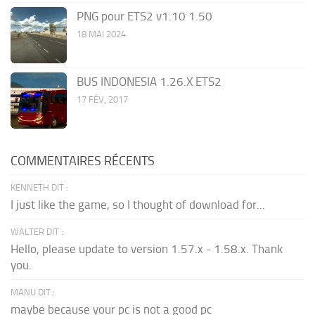
PNG pour ETS2 v1.10 1.50
18 MAI 2024
BUS INDONESIA 1.26.X ETS2
17 FÉV, 2017
COMMENTAIRES RÉCENTS
KENNETH DIT :
I just like the game, so I thought of download for...
WALTER DIT :
Hello, please update to version 1.57.x - 1.58.x. Thank
you.
MANU DIT :
maybe because your pc is not a good pc