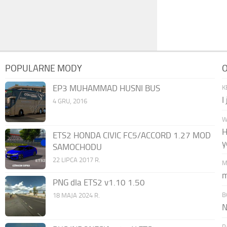
POPULARNE MODY
O
EP3 MUHAMMAD HUSNI BUS
K
I
4 GRU, 2016
W
H
ETS2 HONDA CIVIC FC5/ACCORD 1.27 MOD
y
SAMOCHODU
22 LIPCA 2017 R.
M
m
PNG dla ETS2 v1.10 1.50
B
18 MAJA 2024 R.
N
P