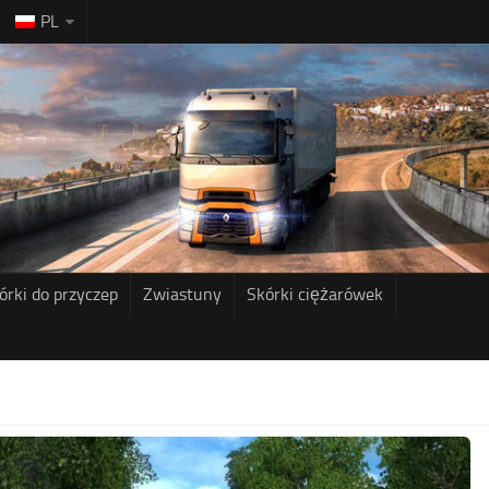
PL
órki do przyczep
Zwiastuny
Skórki ciężarówek