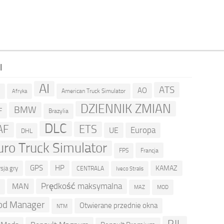
I
AI
ATS
AO
American Truck Simulator
R
Afryka
DZIENNIK ZMIAN
BMW
F
Brazylia
DLC
ETS
AF
Europa
UE
DHL
uro Truck Simulator
Francja
FPS
GPS
HP
KAMAZ
sja gry
CENTRALA
Iveco Stralis
Prędkość maksymalna
MAN
D
MOD
MAZ
d Manager
Otwierane przednie okna
NTM
RJL