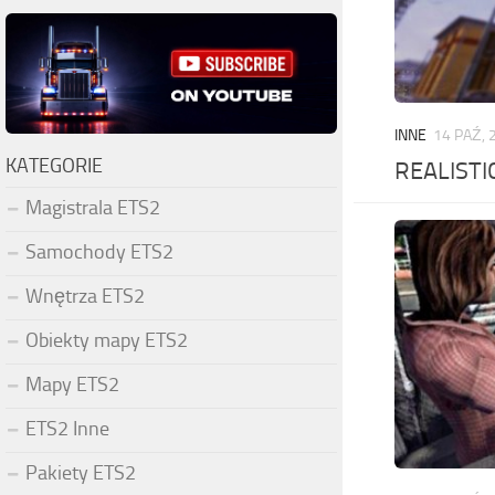
INNE
14 PAŹ, 
KATEGORIE
REALISTI
Magistrala ETS2
Samochody ETS2
Wnętrza ETS2
Obiekty mapy ETS2
Mapy ETS2
ETS2 Inne
Pakiety ETS2