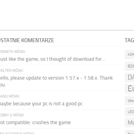
STATNIE KOMENTARZE
TAG
ENNETH MÓWI:
AD
 just like the game, so I thought of download for...
BD
ALTER MÓWI:
D
ello, please update to version 1.57.x - 1.58.x. Thank
ou.
E
ANU MÓWI:
Wer
aybe because your pc is not a good pc
LE
OBBY G MÓWI:
Mo
ot compatible: crashes the game
AN SCORPIUS MÓWI: