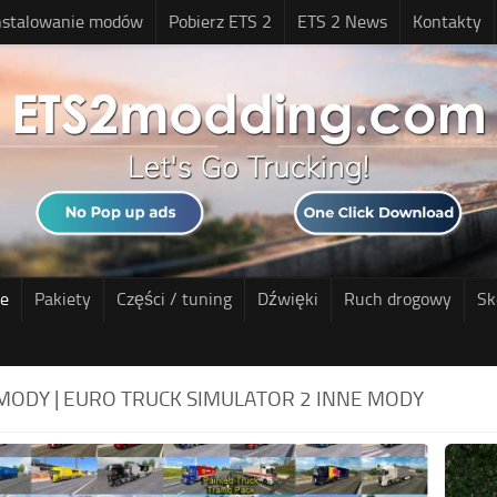
nstalowanie modów
Pobierz ETS 2
ETS 2 News
Kontakty
ne
Pakiety
Części / tuning
Dźwięki
Ruch drogowy
Sk
MODY | EURO TRUCK SIMULATOR 2 INNE MODY