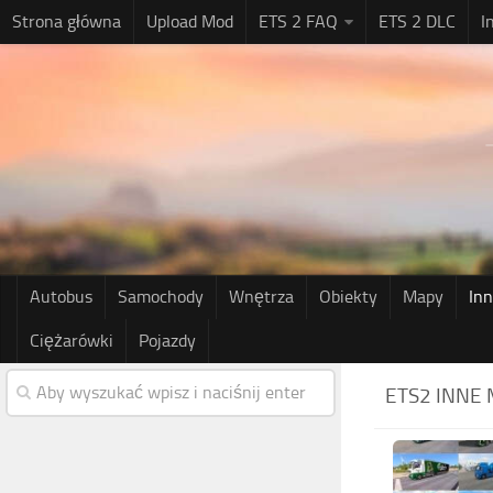
Strona główna
Upload Mod
ETS 2 FAQ
ETS 2 DLC
I
Autobus
Samochody
Wnętrza
Obiekty
Mapy
In
Ciężarówki
Pojazdy
ETS2 INNE 