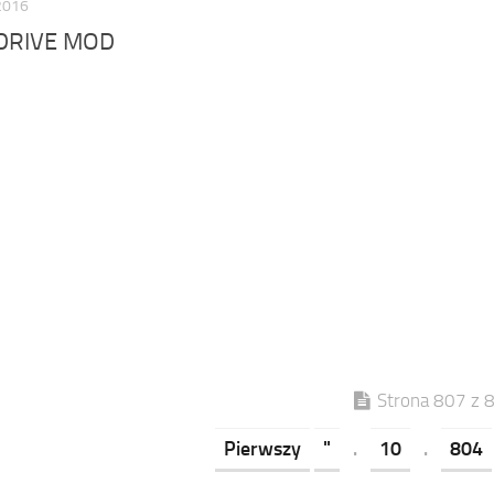
2016
DRIVE MOD
Strona 807 z 
Pierwszy
"
.
10
.
804