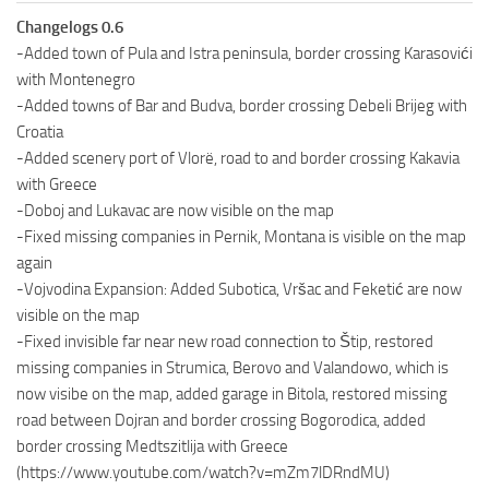
Changelogs 0.6
-Added town of Pula and Istra peninsula, border crossing Karasovići
with Montenegro
-Added towns of Bar and Budva, border crossing Debeli Brijeg with
Croatia
-Added scenery port of Vlorë, road to and border crossing Kakavia
with Greece
-Doboj and Lukavac are now visible on the map
-Fixed missing companies in Pernik, Montana is visible on the map
again
-Vojvodina Expansion: Added Subotica, Vršac and Feketić are now
visible on the map
-Fixed invisible far near new road connection to Štip, restored
missing companies in Strumica, Berovo and Valandowo, which is
now visibe on the map, added garage in Bitola, restored missing
road between Dojran and border crossing Bogorodica, added
border crossing Medtszitlija with Greece
(https://www.youtube.com/watch?v=mZm7lDRndMU)