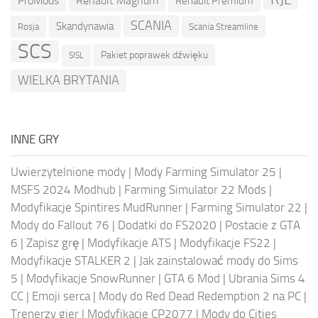
ProMods
Renault Magnum
Renault Premium
SCANIA
Skandynawia
Rosja
Scania Streamline
SCS
Pakiet poprawek dźwięku
SISL
WIELKA BRYTANIA
INNE GRY
Uwierzytelnione mody
|
Mody Farming Simulator 25
|
MSFS 2024 Modhub
|
Farming Simulator 22 Mods
|
Modyfikacje Spintires MudRunner
|
Farming Simulator 22
|
Mody do Fallout 76
|
Dodatki do FS2020
|
Postacie z GTA
6
|
Zapisz grę
|
Modyfikacje ATS
|
Modyfikacje FS22
|
Modyfikacje STALKER 2
|
Jak zainstalować mody do Sims
5
|
Modyfikacje SnowRunner
|
GTA 6 Mod
|
Ubrania Sims 4
CC
|
Emoji serca
|
Mody do Red Dead Redemption 2 na PC
|
Trenerzy gier
|
Modyfikacje CP2077
|
Mody do Cities