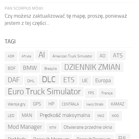
PAN SCORPIUS MÓWI:
Czy możesz zaktualizować tę mapę, proszę, ponieważ
jestem z tej części...
TAGI
AI
ATS
AO
American Truck Simulator
ADR
Afryka
DZIENNIK ZMIAN
BMW
BDF
Brazylia
DLC
ETS
DAF
Europa
UE
DHL
Euro Truck Simulator
Francja
FPS
GPS
HP
KAMAZ
Wersja gry
CENTRALA
Iveco Stralis
Prędkość maksymalna
MAN
LED
MOD
MAZ
Mod Manager
Otwierane przednie okna
NTM
RJL