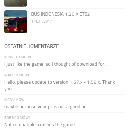
BUS INDONESIA 1.26.X ETS2
17 LUT, 2017
OSTATNIE KOMENTARZE
KENNETH MÓWI:
I just like the game, so I thought of download for...
WALTER MÓWI:
Hello, please update to version 1.57.x - 1.58.x. Thank
you.
MANU MÓWI:
maybe because your pc is not a good pc
BOBBY G MÓWI:
Not compatible: crashes the game