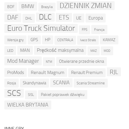
DZIENNIK ZMIAN
BMW
BDF
Brazylia
DLC
ETS
DAF
Europa
UE
DHL
Euro Truck Simulator
Francja
FPS
GPS
HP
KAMAZ
Wersja gry
CENTRALA
Iveco Stralis
Prędkość maksymalna
MAN
LED
MOD
MAZ
Mod Manager
Otwierane przednie okna
NTM
RJL
ProMods
Renault Magnum
Renault Premium
SCANIA
Skandynawia
Rosja
Scania Streamline
SCS
Pakiet poprawek dźwięku
SISL
WIELKA BRYTANIA
INNE GRY