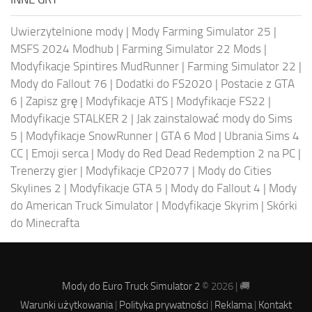
Uwierzytelnione mody
|
Mody Farming Simulator 25
|
MSFS 2024 Modhub
|
Farming Simulator 22 Mods
|
Modyfikacje Spintires MudRunner
|
Farming Simulator 22
|
Mody do Fallout 76
|
Dodatki do FS2020
|
Postacie z GTA
6
|
Zapisz grę
|
Modyfikacje ATS
|
Modyfikacje FS22
|
Modyfikacje STALKER 2
|
Jak zainstalować mody do Sims
5
|
Modyfikacje SnowRunner
|
GTA 6 Mod
|
Ubrania Sims 4
CC
|
Emoji serca
|
Mody do Red Dead Redemption 2 na PC
|
Trenerzy gier
|
Modyfikacje CP2077
|
Mody do Cities
Skylines 2
|
Modyfikacje GTA 5
|
Mody do Fallout 4
|
Mody
do American Truck Simulator
|
Modyfikacje Skyrim
|
Skórki
do Minecrafta
Mody do Euro Truck Simulator 2
© 2026 | 🚚
Warunki użytkowania
|
Polityka prywatności
|
Reklama
|
Kontakt