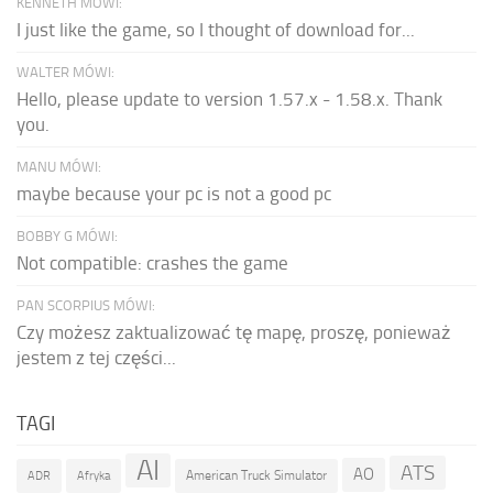
KENNETH MÓWI:
I just like the game, so I thought of download for...
WALTER MÓWI:
Hello, please update to version 1.57.x - 1.58.x. Thank
you.
MANU MÓWI:
maybe because your pc is not a good pc
BOBBY G MÓWI:
Not compatible: crashes the game
PAN SCORPIUS MÓWI:
Czy możesz zaktualizować tę mapę, proszę, ponieważ
jestem z tej części...
TAGI
AI
ATS
AO
American Truck Simulator
ADR
Afryka