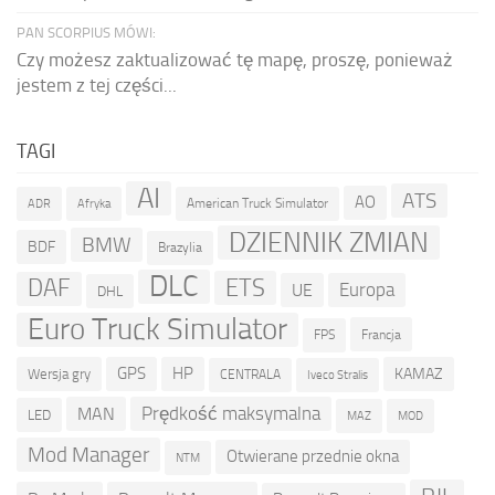
PAN SCORPIUS MÓWI:
Czy możesz zaktualizować tę mapę, proszę, ponieważ
jestem z tej części...
TAGI
AI
ATS
AO
American Truck Simulator
ADR
Afryka
DZIENNIK ZMIAN
BMW
BDF
Brazylia
DLC
ETS
DAF
Europa
UE
DHL
Euro Truck Simulator
Francja
FPS
GPS
HP
KAMAZ
Wersja gry
CENTRALA
Iveco Stralis
Prędkość maksymalna
MAN
LED
MOD
MAZ
Mod Manager
Otwierane przednie okna
NTM