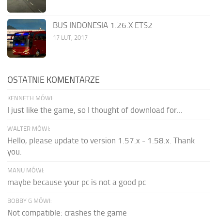
BUS INDONESIA 1.26.X ETS2
17 LUT, 2017
OSTATNIE KOMENTARZE
KENNETH MÓWI:
I just like the game, so I thought of download for...
WALTER MÓWI:
Hello, please update to version 1.57.x - 1.58.x. Thank
you.
MANU MÓWI:
maybe because your pc is not a good pc
BOBBY G MÓWI:
Not compatible: crashes the game