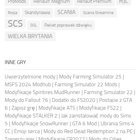
RJL
ProMods
Renault Magnum
Renault Premium
SCANIA
Skandynawia
Rosja
Scania Streamline
SCS
Pakiet poprawek dźwięku
SISL
WIELKA BRYTANIA
INNE GRY
Uwierzytelnione mody
|
Mody Farming Simulator 25
|
MSFS 2024 Modhub
|
Farming Simulator 22 Mods
|
Modyfikacje Spintires MudRunner
|
Farming Simulator 22
|
Mody do Fallout 76
|
Dodatki do FS2020
|
Postacie z GTA
6
|
Zapisz grę
|
Modyfikacje ATS
|
Modyfikacje FS22
|
Modyfikacje STALKER 2
|
Jak zainstalować mody do Sims
5
|
Modyfikacje SnowRunner
|
GTA 6 Mod
|
Ubrania Sims 4
CC
|
Emoji serca
|
Mody do Red Dead Redemption 2 na PC
|
Trenerzy gier
|
Modyfikacje CP2077
|
Mody do Cities