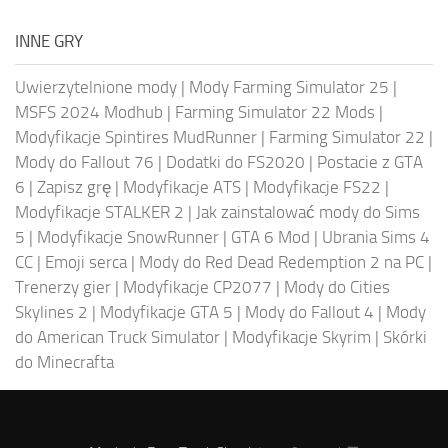
INNE GRY
Uwierzytelnione mody
|
Mody Farming Simulator 25
|
MSFS 2024 Modhub
|
Farming Simulator 22 Mods
|
Modyfikacje Spintires MudRunner
|
Farming Simulator 22
|
Mody do Fallout 76
|
Dodatki do FS2020
|
Postacie z GTA
6
|
Zapisz grę
|
Modyfikacje ATS
|
Modyfikacje FS22
|
Modyfikacje STALKER 2
|
Jak zainstalować mody do Sims
5
|
Modyfikacje SnowRunner
|
GTA 6 Mod
|
Ubrania Sims 4
CC
|
Emoji serca
|
Mody do Red Dead Redemption 2 na PC
|
Trenerzy gier
|
Modyfikacje CP2077
|
Mody do Cities
Skylines 2
|
Modyfikacje GTA 5
|
Mody do Fallout 4
|
Mody
do American Truck Simulator
|
Modyfikacje Skyrim
|
Skórki
do Minecrafta