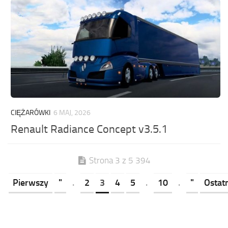
CIĘŻARÓWKI
6 MAJ, 2026
Renault Radiance Concept v3.5.1
Strona 3 z 5 394
Pierwszy
"
.
2
3
4
5
.
10
.
"
Ostat