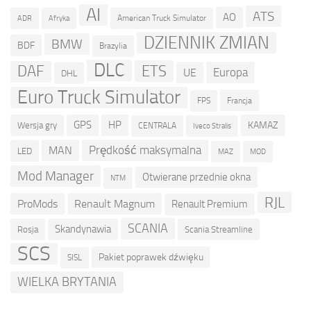
AI
ATS
AO
American Truck Simulator
ADR
Afryka
DZIENNIK ZMIAN
BMW
BDF
Brazylia
DLC
ETS
DAF
Europa
UE
DHL
Euro Truck Simulator
Francja
FPS
GPS
HP
KAMAZ
Wersja gry
CENTRALA
Iveco Stralis
Prędkość maksymalna
MAN
LED
MOD
MAZ
Mod Manager
Otwierane przednie okna
NTM
RJL
ProMods
Renault Magnum
Renault Premium
SCANIA
Skandynawia
Rosja
Scania Streamline
SCS
Pakiet poprawek dźwięku
SISL
WIELKA BRYTANIA