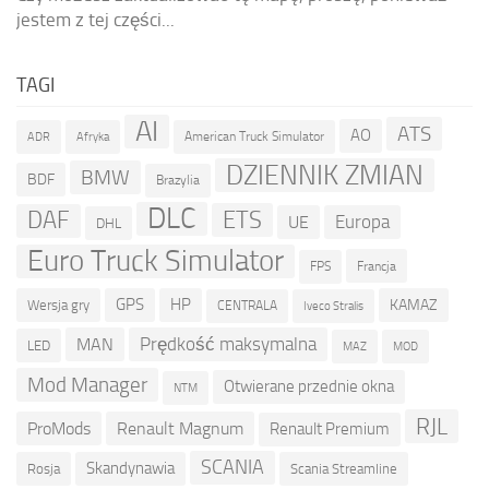
jestem z tej części...
TAGI
AI
ATS
AO
American Truck Simulator
ADR
Afryka
DZIENNIK ZMIAN
BMW
BDF
Brazylia
DLC
ETS
DAF
Europa
UE
DHL
Euro Truck Simulator
Francja
FPS
GPS
HP
KAMAZ
Wersja gry
CENTRALA
Iveco Stralis
Prędkość maksymalna
MAN
LED
MOD
MAZ
Mod Manager
Otwierane przednie okna
NTM
RJL
ProMods
Renault Magnum
Renault Premium
SCANIA
Skandynawia
Rosja
Scania Streamline