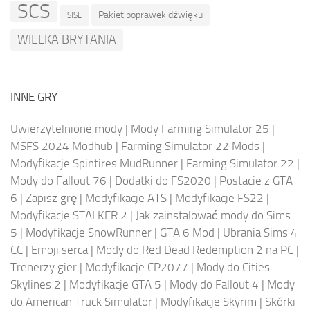
SCS
Pakiet poprawek dźwięku
SISL
WIELKA BRYTANIA
INNE GRY
Uwierzytelnione mody
|
Mody Farming Simulator 25
|
MSFS 2024 Modhub
|
Farming Simulator 22 Mods
|
Modyfikacje Spintires MudRunner
|
Farming Simulator 22
|
Mody do Fallout 76
|
Dodatki do FS2020
|
Postacie z GTA
6
|
Zapisz grę
|
Modyfikacje ATS
|
Modyfikacje FS22
|
Modyfikacje STALKER 2
|
Jak zainstalować mody do Sims
5
|
Modyfikacje SnowRunner
|
GTA 6 Mod
|
Ubrania Sims 4
CC
|
Emoji serca
|
Mody do Red Dead Redemption 2 na PC
|
Trenerzy gier
|
Modyfikacje CP2077
|
Mody do Cities
Skylines 2
|
Modyfikacje GTA 5
|
Mody do Fallout 4
|
Mody
do American Truck Simulator
|
Modyfikacje Skyrim
|
Skórki