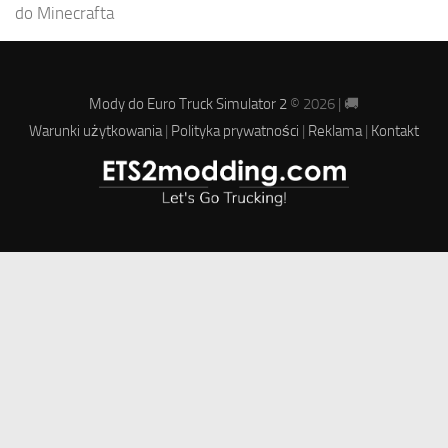
do Minecrafta
Mody do Euro Truck Simulator 2
© 2026 | 🚚
Warunki użytkowania
|
Polityka prywatności
|
Reklama
|
Kontakt