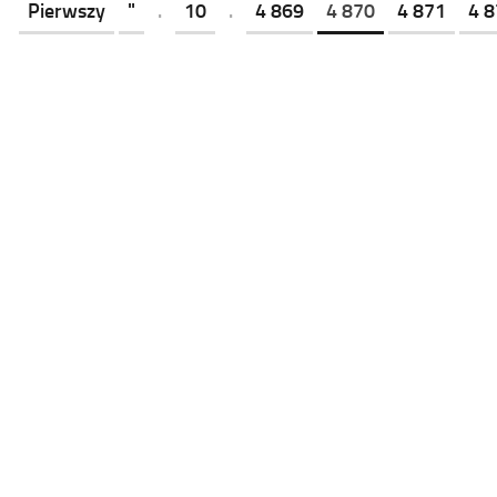
Pierwszy
"
.
10
.
4 869
4 870
4 871
4 