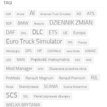
TAGI
AI
ATS
AO
American Truck Simulator
ADR
Afryka
DZIENNIK ZMIAN
BMW
BDF
Brazylia
DLC
ETS
DAF
Europa
UE
DHL
Euro Truck Simulator
Francja
FPS
GPS
HP
KAMAZ
Wersja gry
CENTRALA
Iveco Stralis
Prędkość maksymalna
MAN
LED
MOD
MAZ
Mod Manager
Otwierane przednie okna
NTM
RJL
ProMods
Renault Magnum
Renault Premium
SCANIA
Skandynawia
Rosja
Scania Streamline
SCS
Pakiet poprawek dźwięku
SISL
WIELKA BRYTANIA