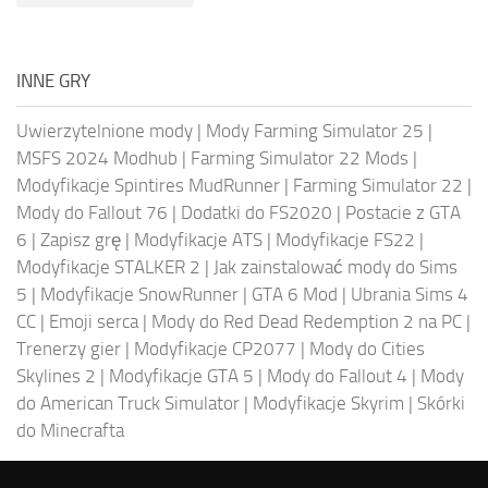
INNE GRY
Uwierzytelnione mody
|
Mody Farming Simulator 25
|
MSFS 2024 Modhub
|
Farming Simulator 22 Mods
|
Modyfikacje Spintires MudRunner
|
Farming Simulator 22
|
Mody do Fallout 76
|
Dodatki do FS2020
|
Postacie z GTA
6
|
Zapisz grę
|
Modyfikacje ATS
|
Modyfikacje FS22
|
Modyfikacje STALKER 2
|
Jak zainstalować mody do Sims
5
|
Modyfikacje SnowRunner
|
GTA 6 Mod
|
Ubrania Sims 4
CC
|
Emoji serca
|
Mody do Red Dead Redemption 2 na PC
|
Trenerzy gier
|
Modyfikacje CP2077
|
Mody do Cities
Skylines 2
|
Modyfikacje GTA 5
|
Mody do Fallout 4
|
Mody
do American Truck Simulator
|
Modyfikacje Skyrim
|
Skórki
do Minecrafta