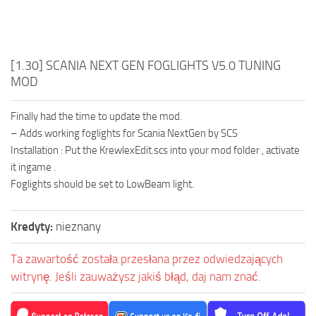
[1.30] SCANIA NEXT GEN FOGLIGHTS V5.0 TUNING
MOD
Finally had the time to update the mod.
– Adds working foglights for Scania NextGen by SCS
Installation : Put the KrewlexEdit.scs into your mod folder , activate
it ingame .
Foglights should be set to LowBeam light.
Kredyty:
nieznany
Ta zawartość została przesłana przez odwiedzających
witrynę. Jeśli zauważysz jakiś błąd, daj nam znać.