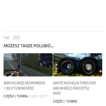
Tagi:
SCS
MOŻESZ TAKŻE POLUBIĆ...
ARAYAS MOD NO MIRRORS
WHITE MICHELIN TIRES FOR
1.30.X TUNING MOD
50K WHEELS PACK ETS2
MOD
CZĘŚCI / TUNING
9 GRU, 2017
CZĘŚCI / TUNING