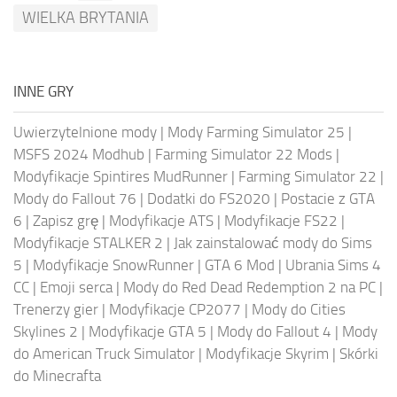
WIELKA BRYTANIA
INNE GRY
Uwierzytelnione mody
|
Mody Farming Simulator 25
|
MSFS 2024 Modhub
|
Farming Simulator 22 Mods
|
Modyfikacje Spintires MudRunner
|
Farming Simulator 22
|
Mody do Fallout 76
|
Dodatki do FS2020
|
Postacie z GTA
6
|
Zapisz grę
|
Modyfikacje ATS
|
Modyfikacje FS22
|
Modyfikacje STALKER 2
|
Jak zainstalować mody do Sims
5
|
Modyfikacje SnowRunner
|
GTA 6 Mod
|
Ubrania Sims 4
CC
|
Emoji serca
|
Mody do Red Dead Redemption 2 na PC
|
Trenerzy gier
|
Modyfikacje CP2077
|
Mody do Cities
Skylines 2
|
Modyfikacje GTA 5
|
Mody do Fallout 4
|
Mody
do American Truck Simulator
|
Modyfikacje Skyrim
|
Skórki
do Minecrafta