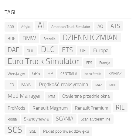
TAGI
AI
ATS
AO
American Truck Simulator
ADR
Afryka
DZIENNIK ZMIAN
BMW
BDF
Brazylia
DLC
ETS
DAF
Europa
UE
DHL
Euro Truck Simulator
Francja
FPS
GPS
HP
KAMAZ
Wersja gry
CENTRALA
Iveco Stralis
Prędkość maksymalna
MAN
LED
MOD
MAZ
Mod Manager
Otwierane przednie okna
NTM
RJL
ProMods
Renault Magnum
Renault Premium
SCANIA
Skandynawia
Rosja
Scania Streamline
SCS
Pakiet poprawek dźwięku
SISL