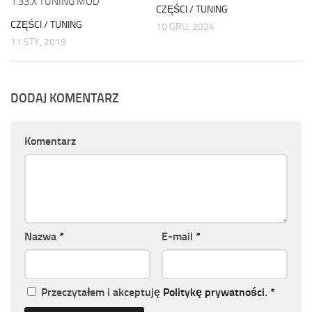
1.33.X TUNING MOD
CZĘŚCI / TUNING
CZĘŚCI / TUNING
10 GRU, 2024
11 STY, 2019
DODAJ KOMENTARZ
Komentarz
Nazwa
*
E-mail
*
Przeczytałem i akceptuję
Politykę prywatności
.
*