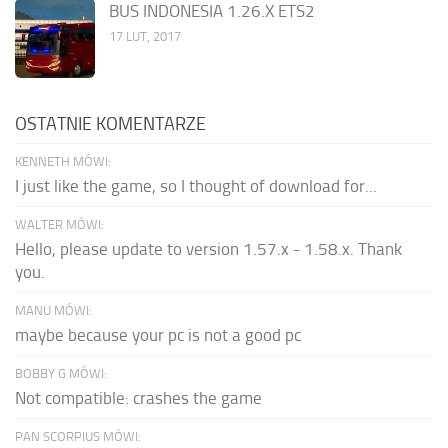
BUS INDONESIA 1.26.X ETS2
17 LUT, 2017
OSTATNIE KOMENTARZE
KENNETH MÓWI:
I just like the game, so I thought of download for...
WALTER MÓWI:
Hello, please update to version 1.57.x - 1.58.x. Thank
you.
MANU MÓWI:
maybe because your pc is not a good pc
BOBBY G MÓWI:
Not compatible: crashes the game
PAN SCORPIUS MÓWI: