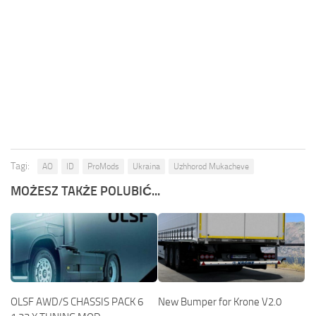
Tagi:
AO
ID
ProMods
Ukraina
Uzhhorod Mukacheve
MOŻESZ TAKŻE POLUBIĆ...
OLSF AWD/S CHASSIS PACK 6
New Bumper for Krone V2.0