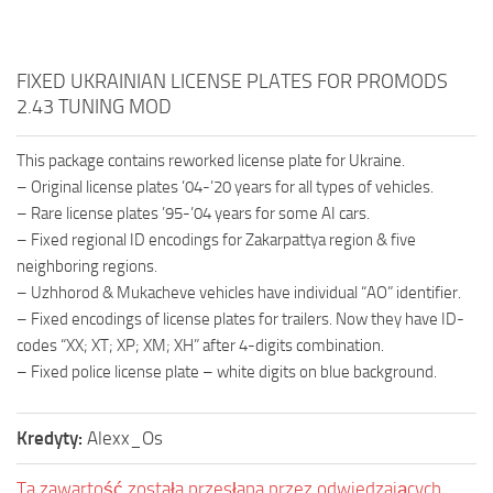
FIXED UKRAINIAN LICENSE PLATES FOR PROMODS
2.43 TUNING MOD
This package contains reworked license plate for Ukraine.
– Original license plates ’04-’20 years for all types of vehicles.
– Rare license plates ’95-’04 years for some AI cars.
– Fixed regional ID encodings for Zakarpattya region & five
neighboring regions.
– Uzhhorod & Mukacheve vehicles have individual “AO” identifier.
– Fixed encodings of license plates for trailers. Now they have ID-
codes “XX; XT; XP; XM; XH” after 4-digits combination.
– Fixed police license plate – white digits on blue background.
Kredyty:
Alexx_Os
Ta zawartość została przesłana przez odwiedzających