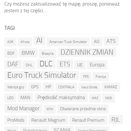
Czy możesz zaktualizować tę mapę, proszę, ponieważ
jestem z tej części...
TAGI
AI
ATS
AO
American Truck Simulator
ADR
Afryka
DZIENNIK ZMIAN
BMW
BDF
Brazylia
DLC
ETS
DAF
Europa
UE
DHL
Euro Truck Simulator
Francja
FPS
GPS
HP
KAMAZ
Wersja gry
CENTRALA
Iveco Stralis
Prędkość maksymalna
MAN
LED
MOD
MAZ
Mod Manager
Otwierane przednie okna
NTM
RJL
ProMods
Renault Magnum
Renault Premium
SCANIA
Skandynawia
Rosja
Scania Streamline