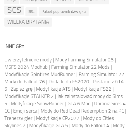
SCS
Pakiet poprawek dźwięku
SISL
WIELKA BRYTANIA
INNE GRY
Uwierzytelnione mody
|
Mody Farming Simulator 25
|
MSFS 2024 Modhub
|
Farming Simulator 22 Mods
|
Modyfikacje Spintires MudRunner
|
Farming Simulator 22
|
Mody do Fallout 76
|
Dodatki do FS2020
|
Postacie z GTA
6
|
Zapisz grę
|
Modyfikacje ATS
|
Modyfikacje FS22
|
Modyfikacje STALKER 2
|
Jak zainstalować mody do Sims
5
|
Modyfikacje SnowRunner
|
GTA 6 Mod
|
Ubrania Sims 4
CC
|
Emoji serca
|
Mody do Red Dead Redemption 2 na PC
|
Trenerzy gier
|
Modyfikacje CP2077
|
Mody do Cities
Skylines 2
|
Modyfikacje GTA 5
|
Mody do Fallout 4
|
Mody