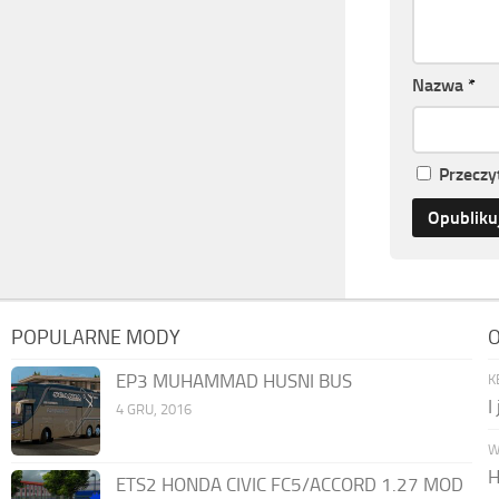
Nazwa
*
Przeczy
POPULARNE MODY
O
EP3 MUHAMMAD HUSNI BUS
K
I
4 GRU, 2016
W
H
ETS2 HONDA CIVIC FC5/ACCORD 1.27 MOD