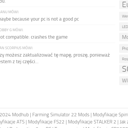
ou.
E
ANU MÓWI:
Wer
aybe because your pc is not a good pc
LE
OBBY G MÓWI:
Mo
ot compatible: crashes the game
AN SCORPIUS MÓWI:
Pr
zy możesz zaktualizować tę mapę, proszę, ponieważ
Ros
estem z tej części...
S
WI
2024 Modhub
|
Farming Simulator 22 Mods
|
Modyfikacje Spi
fikacje ATS
|
Modyfikacje FS22
|
Modyfikacje STALKER 2
|
Jak