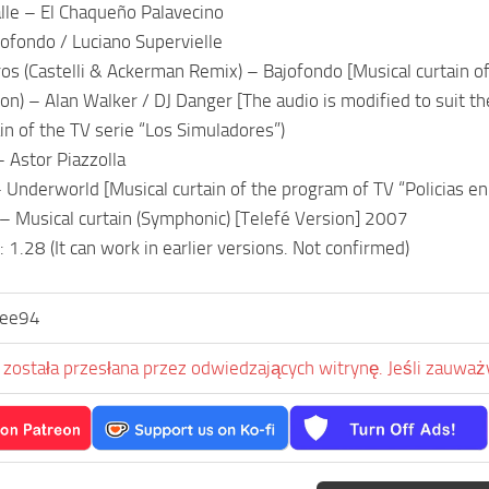
calle – El Chaqueño Palavecino
ofondo / Luciano Supervielle
os (Castelli & Ackerman Remix) – Bajofondo [Musical curtain
on) – Alan Walker / DJ Danger [The audio is modified to suit t
ain of the TV serie “Los Simuladores”)
– Astor Piazzolla
 Underworld [Musical curtain of the program of TV “Policias en 
 – Musical curtain (Symphonic) [Telefé Version] 2007
 1.28 (It can work in earlier versions. Not confirmed)
eee94
została przesłana przez odwiedzających witrynę. Jeśli zauważy