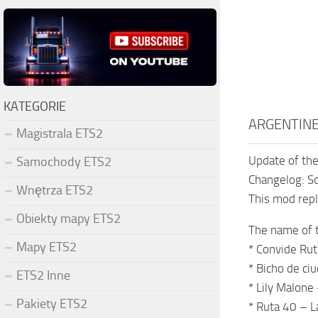
KATEGORIE
ARGENTINE
Magistrala ETS2
Update of the
Samochody ETS2
Changelog: S
Wnętrza ETS2
This mod repl
Obiekty mapy ETS2
The name of t
Mapy ETS2
* Convide Ru
* Bicho de ci
ETS2 Inne
* Lily Malone 
Pakiety ETS2
* Ruta 40 – 