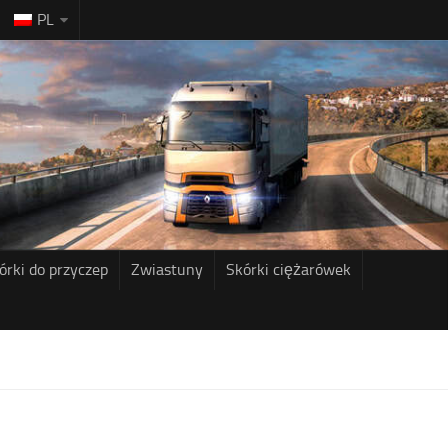
PL
órki do przyczep
Zwiastuny
Skórki ciężarówek