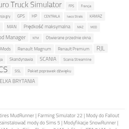
uro Truck Simulator
Francja
FPS
GPS
HP
KAMAZ
sja gry
CENTRALA
Iveco Stralis
Prędkość maksymalna
MAN
D
MOD
MAZ
d Manager
Otwierane przednie okna
NTM
RJL
oMods
Renault Magnum
Renault Premium
SCANIA
Skandynawia
ja
Scania Streamline
CS
Pakiet poprawek dźwięku
SISL
ELKA BRYTANIA
ntires MudRunner
|
Farming Simulator 22
|
Mody do Fallout
 zainstalować mody do Sims 5
|
Modyfikacje SnowRunner
|