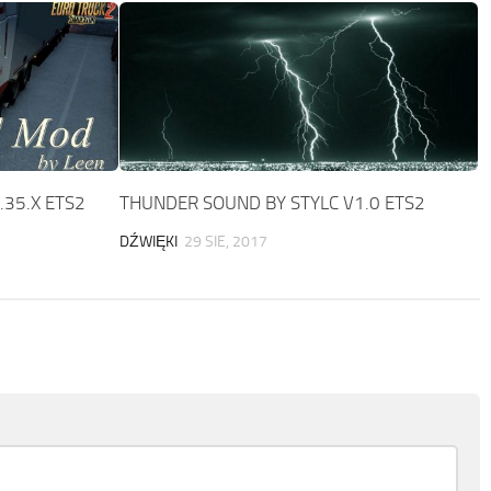
.35.X ETS2
THUNDER SOUND BY STYLC V1.0 ETS2
DŹWIĘKI
29 SIE, 2017