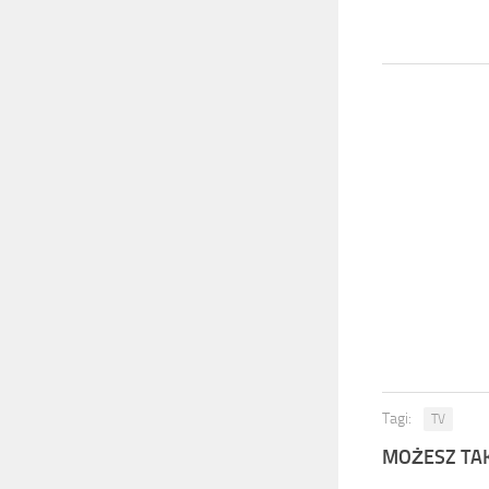
Tagi:
TV
MOŻESZ TAK