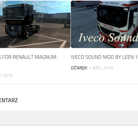
 FOR RENAULT MAGNUM
IVECO SOUND MOD BY LEEN 1
DŹWIĘKI
4 WRZ, 2019
T, 2019
ENTARZ