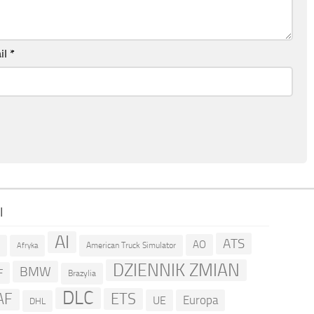
il
*
I
AI
ATS
AO
American Truck Simulator
R
Afryka
DZIENNIK ZMIAN
BMW
F
Brazylia
DLC
ETS
AF
Europa
UE
DHL