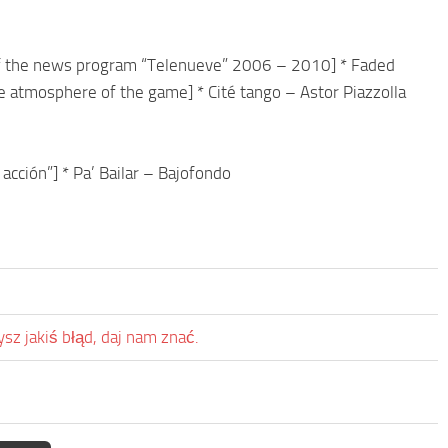
 of the news program “Telenueve” 2006 – 2010] * Faded
he atmosphere of the game] * Cité tango – Astor Piazzolla
acción”] * Pa’ Bailar – Bajofondo
sz jakiś błąd, daj nam znać.