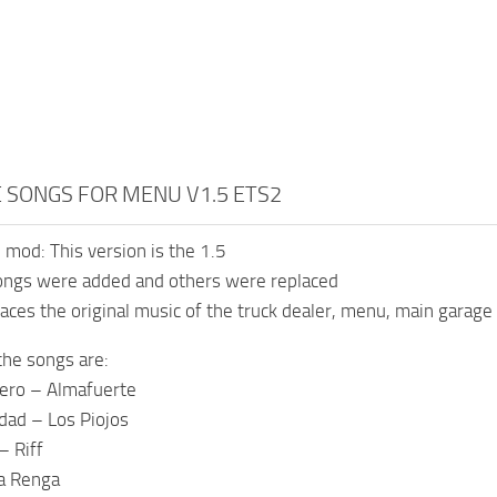
 SONGS FOR MENU V1.5 ETS2
 mod: This version is the 1.5
ongs were added and others were replaced
aces the original music of the truck dealer, menu, main garag
he songs are:
tero – Almafuerte
udad – Los Piojos
– Riff
La Renga