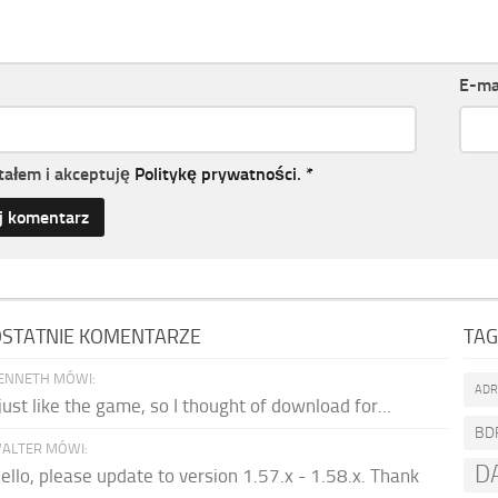
E-ma
tałem i akceptuję
Politykę prywatności
.
*
STATNIE KOMENTARZE
TAG
ENNETH MÓWI:
AD
 just like the game, so I thought of download for...
BD
ALTER MÓWI:
D
ello, please update to version 1.57.x - 1.58.x. Thank