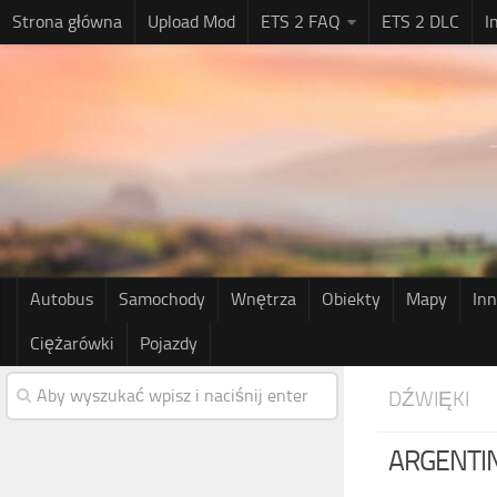
Strona główna
Upload Mod
ETS 2 FAQ
ETS 2 DLC
I
Autobus
Samochody
Wnętrza
Obiekty
Mapy
In
Ciężarówki
Pojazdy
DŹWIĘKI
ARGENTIN