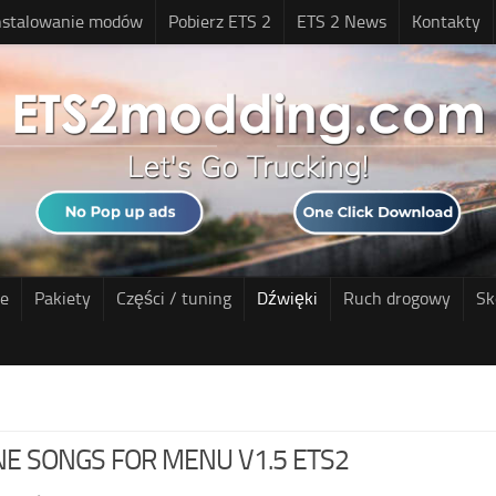
nstalowanie modów
Pobierz ETS 2
ETS 2 News
Kontakty
ne
Pakiety
Części / tuning
Dźwięki
Ruch drogowy
Sk
E SONGS FOR MENU V1.5 ETS2