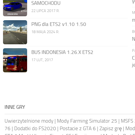
y
SAMOCHODU
22 LIPCA 2017 R.
M
m
PNG dla ETS2 v1.10 1.50
B
18 MAJA 2024 R.
N
P
BUS INDONESIA 1.26.X ETS2
C
17 LUT, 2017
j
INNE GRY
Uwierzytelnione mody
|
Mody Farming Simulator 25
|
MSFS 
76
|
Dodatki do FS2020
|
Postacie z GTA 6
|
Zapisz grę
|
Mody