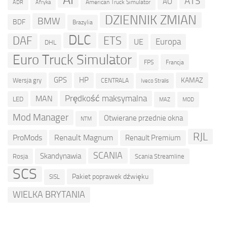
ATS
AO
American Truck Simulator
ADR
Afryka
DZIENNIK ZMIAN
BMW
BDF
Brazylia
DLC
ETS
DAF
Europa
UE
DHL
Euro Truck Simulator
Francja
FPS
GPS
HP
KAMAZ
Wersja gry
CENTRALA
Iveco Stralis
Prędkość maksymalna
MAN
LED
MOD
MAZ
Mod Manager
Otwierane przednie okna
NTM
RJL
ProMods
Renault Magnum
Renault Premium
SCANIA
Skandynawia
Rosja
Scania Streamline
SCS
Pakiet poprawek dźwięku
SISL
WIELKA BRYTANIA