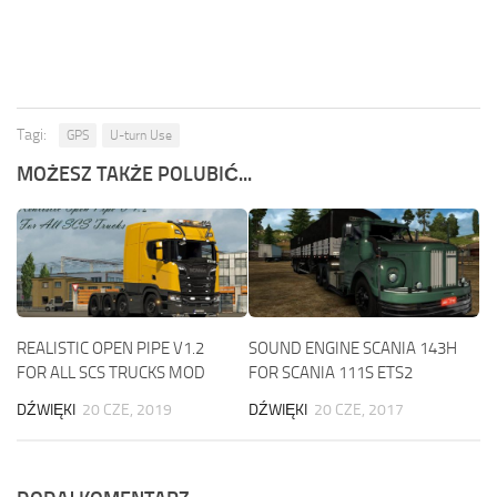
Tagi:
GPS
U-turn Use
MOŻESZ TAKŻE POLUBIĆ...
REALISTIC OPEN PIPE V1.2
SOUND ENGINE SCANIA 143H
FOR ALL SCS TRUCKS MOD
FOR SCANIA 111S ETS2
DŹWIĘKI
20 CZE, 2019
DŹWIĘKI
20 CZE, 2017