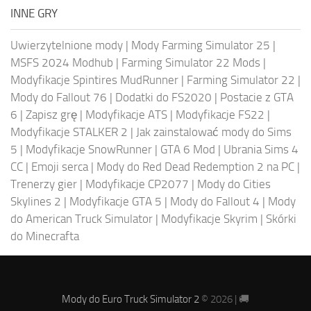
INNE GRY
Uwierzytelnione mody
|
Mody Farming Simulator 25
|
MSFS 2024 Modhub
|
Farming Simulator 22 Mods
|
Modyfikacje Spintires MudRunner
|
Farming Simulator 22
|
Mody do Fallout 76
|
Dodatki do FS2020
|
Postacie z GTA
6
|
Zapisz grę
|
Modyfikacje ATS
|
Modyfikacje FS22
|
Modyfikacje STALKER 2
|
Jak zainstalować mody do Sims
5
|
Modyfikacje SnowRunner
|
GTA 6 Mod
|
Ubrania Sims 4
CC
|
Emoji serca
|
Mody do Red Dead Redemption 2 na PC
|
Trenerzy gier
|
Modyfikacje CP2077
|
Mody do Cities
Skylines 2
|
Modyfikacje GTA 5
|
Mody do Fallout 4
|
Mody
do American Truck Simulator
|
Modyfikacje Skyrim
|
Skórki
do Minecrafta
Mody do Euro Truck Simulator 2
© 2026 | 🚚