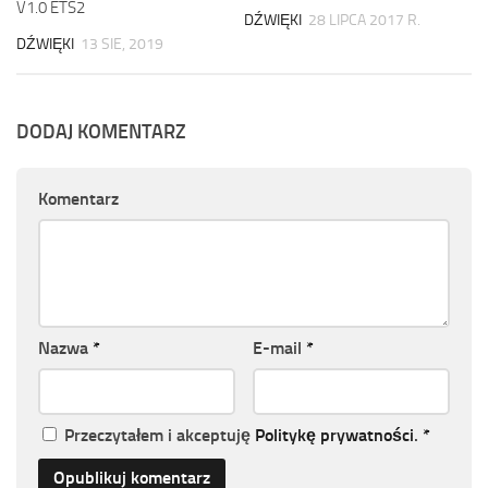
V1.0 ETS2
DŹWIĘKI
28 LIPCA 2017 R.
DŹWIĘKI
13 SIE, 2019
DODAJ KOMENTARZ
Komentarz
Nazwa
*
E-mail
*
Przeczytałem i akceptuję
Politykę prywatności
.
*