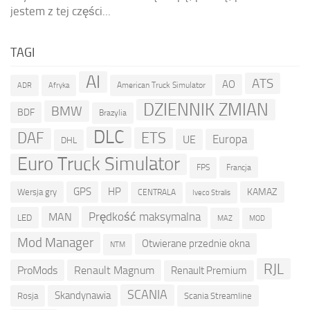
jestem z tej części...
TAGI
AI
ATS
AO
American Truck Simulator
ADR
Afryka
DZIENNIK ZMIAN
BMW
BDF
Brazylia
DLC
ETS
DAF
Europa
UE
DHL
Euro Truck Simulator
Francja
FPS
GPS
HP
KAMAZ
Wersja gry
CENTRALA
Iveco Stralis
Prędkość maksymalna
MAN
LED
MOD
MAZ
Mod Manager
Otwierane przednie okna
NTM
RJL
ProMods
Renault Magnum
Renault Premium
SCANIA
Skandynawia
Rosja
Scania Streamline