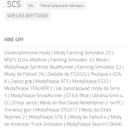
SCS
Pakiet poprawek dźwięku
SISL
WIELKA BRYTANIA
INNE GRY
Uwierzytelnione mody
|
Mody Farming Simulator 25
|
MSFS 2024 Modhub
|
Farming Simulator 22 Mods
|
Modyfikacje Spintires MudRunner
|
Farming Simulator 22
|
Mody do Fallout 76
|
Dodatki do FS2020
|
Postacie z GTA
6
|
Zapisz grę
|
Modyfikacje ATS
|
Modyfikacje FS22
|
Modyfikacje STALKER 2
|
Jak zainstalować mody do Sims
5
|
Modyfikacje SnowRunner
|
GTA 6 Mod
|
Ubrania Sims 4
CC
|
Emoji serca
|
Mody do Red Dead Redemption 2 na PC
|
Trenerzy gier
|
Modyfikacje CP2077
|
Mody do Cities
Skylines 2
|
Modyfikacje GTA 5
|
Mody do Fallout 4
|
Mody
do American Truck Simulator
|
Modyfikacje Skyrim
|
Skórki