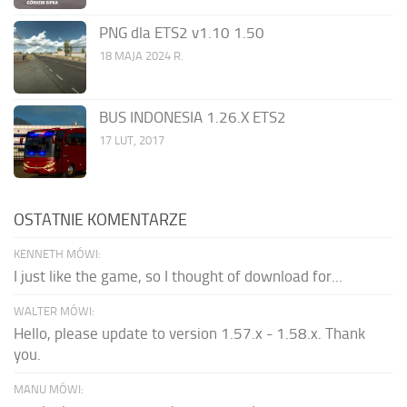
PNG dla ETS2 v1.10 1.50
18 MAJA 2024 R.
BUS INDONESIA 1.26.X ETS2
17 LUT, 2017
OSTATNIE KOMENTARZE
KENNETH MÓWI:
I just like the game, so I thought of download for...
WALTER MÓWI:
Hello, please update to version 1.57.x - 1.58.x. Thank
you.
MANU MÓWI: