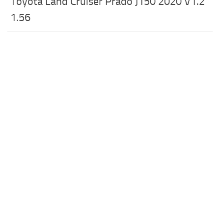
Toyota Land Cruiser Prado J150 2020 V1.2
1.56