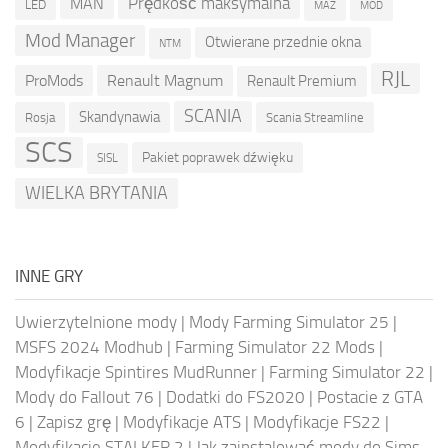
Prędkość maksymalna
MAN
LED
MOD
MAZ
Mod Manager
Otwierane przednie okna
NTM
RJL
ProMods
Renault Magnum
Renault Premium
SCANIA
Skandynawia
Rosja
Scania Streamline
SCS
Pakiet poprawek dźwięku
SISL
WIELKA BRYTANIA
INNE GRY
Uwierzytelnione mody
|
Mody Farming Simulator 25
|
MSFS 2024 Modhub
|
Farming Simulator 22 Mods
|
Modyfikacje Spintires MudRunner
|
Farming Simulator 22
|
Mody do Fallout 76
|
Dodatki do FS2020
|
Postacie z GTA
6
|
Zapisz grę
|
Modyfikacje ATS
|
Modyfikacje FS22
|
Modyfikacje STALKER 2
|
Jak zainstalować mody do Sims