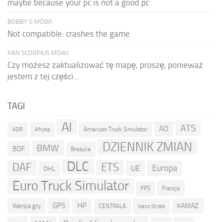
maybe because your pc is not a good pc
BOBBY G MÓWI:
Not compatible: crashes the game
PAN SCORPIUS MÓWI:
Czy możesz zaktualizować tę mapę, proszę, ponieważ
jestem z tej części...
TAGI
AI
ATS
AO
American Truck Simulator
ADR
Afryka
DZIENNIK ZMIAN
BMW
BDF
Brazylia
DLC
ETS
DAF
Europa
UE
DHL
Euro Truck Simulator
Francja
FPS
GPS
HP
KAMAZ
Wersja gry
CENTRALA
Iveco Stralis