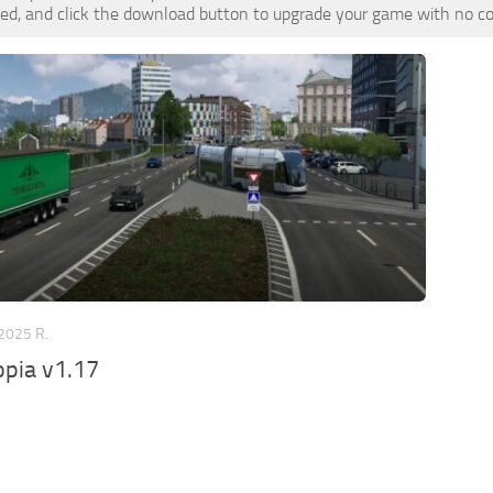
d, and click the download button to upgrade your game with no cost
2025 R.
pia v1.17