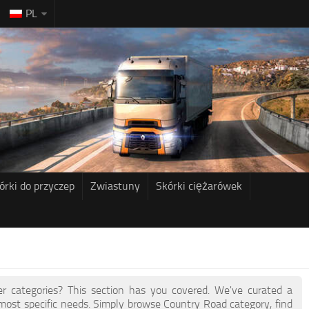
PL
órki do przyczep
Zwiastuny
Skórki ciężarówek
her categories? This section has you covered. We've curated a
ost specific needs. Simply browse Country Road category, find