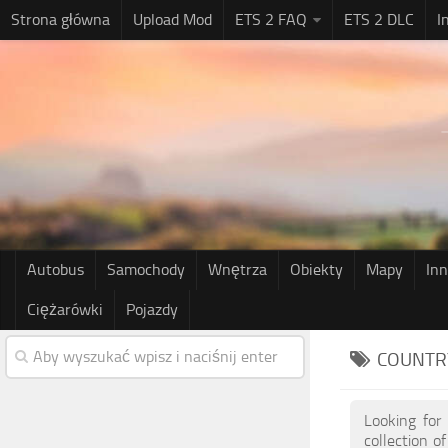
Strona główna
Upload Mod
ETS 2 FAQ
ETS 2 DLC
I
Autobus
Samochody
Wnętrza
Obiekty
Mapy
In
Ciężarówki
Pojazdy
COUNTR
Looking for
collection o