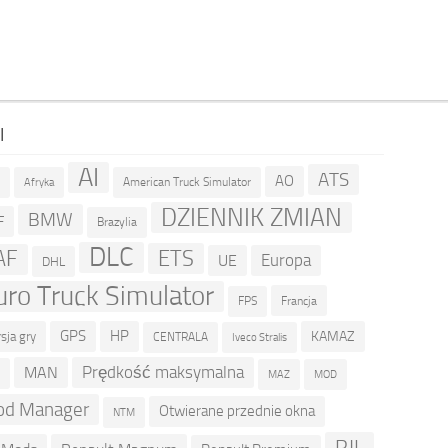
I
AI
ATS
AO
American Truck Simulator
R
Afryka
DZIENNIK ZMIAN
BMW
F
Brazylia
DLC
ETS
AF
Europa
UE
DHL
uro Truck Simulator
Francja
FPS
GPS
HP
KAMAZ
sja gry
CENTRALA
Iveco Stralis
Prędkość maksymalna
MAN
D
MOD
MAZ
d Manager
Otwierane przednie okna
NTM
RJL