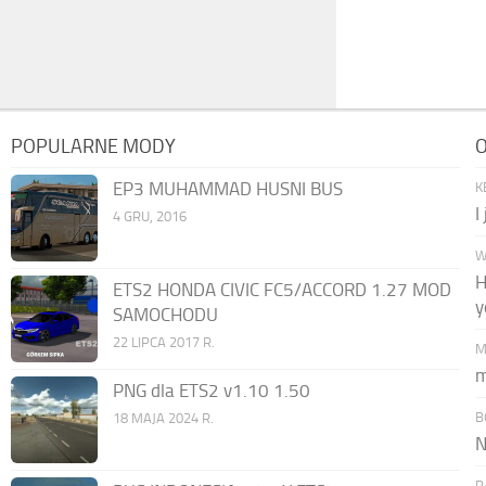
POPULARNE MODY
O
EP3 MUHAMMAD HUSNI BUS
K
I
4 GRU, 2016
W
H
ETS2 HONDA CIVIC FC5/ACCORD 1.27 MOD
y
SAMOCHODU
22 LIPCA 2017 R.
M
m
PNG dla ETS2 v1.10 1.50
B
18 MAJA 2024 R.
N
P