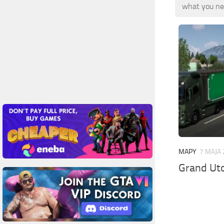
what you nee
MAPY
7 MAJA 
Grand Uto