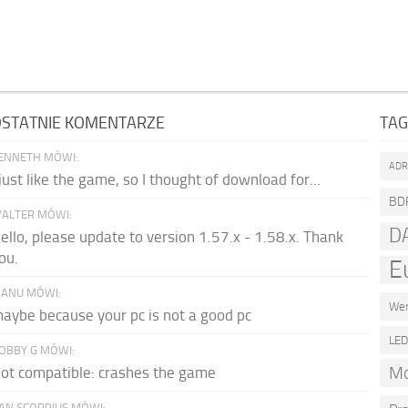
STATNIE KOMENTARZE
TAG
ENNETH MÓWI:
AD
 just like the game, so I thought of download for...
BD
ALTER MÓWI:
D
ello, please update to version 1.57.x - 1.58.x. Thank
ou.
E
ANU MÓWI:
Wer
aybe because your pc is not a good pc
LE
OBBY G MÓWI:
Mo
ot compatible: crashes the game
AN SCORPIUS MÓWI: