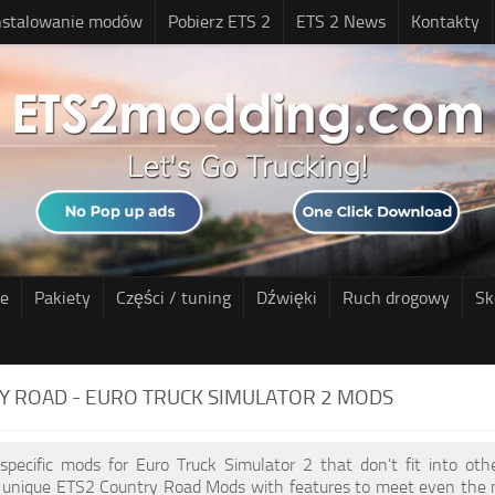
nstalowanie modów
Pobierz ETS 2
ETS 2 News
Kontakty
ne
Pakiety
Części / tuning
Dźwięki
Ruch drogowy
Sk
Y ROAD - EURO TRUCK SIMULATOR 2 MODS
 specific mods for Euro Truck Simulator 2 that don't fit into ot
f unique ETS2 Country Road Mods with features to meet even the m