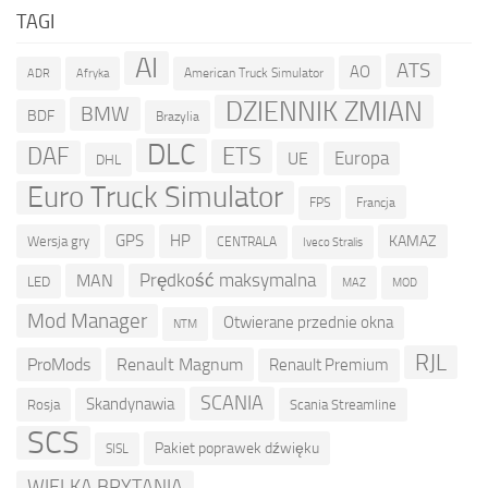
TAGI
AI
ATS
AO
American Truck Simulator
ADR
Afryka
DZIENNIK ZMIAN
BMW
BDF
Brazylia
DLC
ETS
DAF
Europa
UE
DHL
Euro Truck Simulator
Francja
FPS
GPS
HP
KAMAZ
Wersja gry
CENTRALA
Iveco Stralis
Prędkość maksymalna
MAN
LED
MOD
MAZ
Mod Manager
Otwierane przednie okna
NTM
RJL
ProMods
Renault Magnum
Renault Premium
SCANIA
Skandynawia
Rosja
Scania Streamline
SCS
Pakiet poprawek dźwięku
SISL
WIELKA BRYTANIA