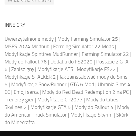
INNE GRY
Uwierzytelnione mody
|
Mody Farming Simulator 25
|
MSFS 2024 Modhub
|
Farming Simulator 22 Mods
|
Modyfikacje Spintires MudRunner
|
Farming Simulator 22
|
Mody do Fallout 76
|
Dodatki do FS2020
|
Postacie z GTA
6
|
Zapisz grę
|
Modyfikacje ATS
|
Modyfikacje FS22
|
Modyfikacje STALKER 2
|
Jak zainstalować mody do Sims
5
|
Modyfikacje SnowRunner
|
GTA 6 Mod
|
Ubrania Sims 4
CC
|
Emoji serca
|
Mody do Red Dead Redemption 2 na PC
|
Trenerzy gier
|
Modyfikacje CP2077
|
Mody do Cities
Skylines 2
|
Modyfikacje GTA 5
|
Mody do Fallout 4
|
Mody
do American Truck Simulator
|
Modyfikacje Skyrim
|
Skórki
do Minecrafta