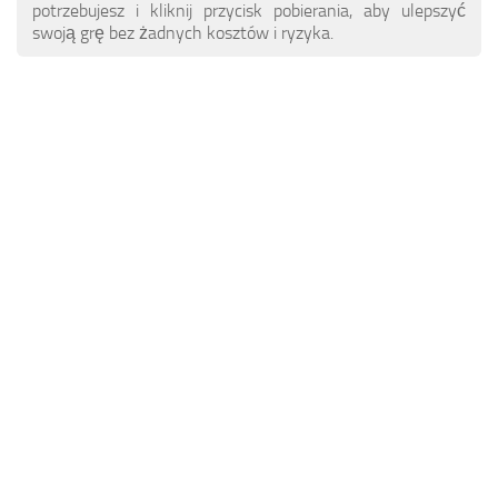
ETS 2 News
Inne
potrzebujesz i kliknij przycisk pobierania, aby ulepszyć
swoją grę bez żadnych kosztów i ryzyka.
Kontakty
Pakiety
PL
Części / tuning
EN
Dźwięki
DE
Ruch drogowy
TR
Skórki do przyczep
PT
Zwiastuny
FR
Skórki ciężarówek
RO
Ciężarówki
Pojazdy