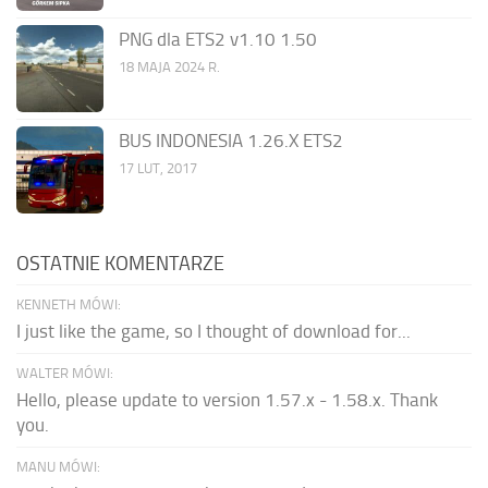
PNG dla ETS2 v1.10 1.50
18 MAJA 2024 R.
BUS INDONESIA 1.26.X ETS2
17 LUT, 2017
OSTATNIE KOMENTARZE
KENNETH MÓWI:
I just like the game, so I thought of download for...
WALTER MÓWI:
Hello, please update to version 1.57.x - 1.58.x. Thank
you.
MANU MÓWI: