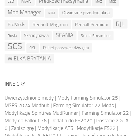
Prędkość maksymalna
MAN
LED
MOD
MAZ
Mod Manager
Otwierane przednie okna
NTM
RJL
ProMods
Renault Magnum
Renault Premium
SCANIA
Skandynawia
Rosja
Scania Streamline
SCS
Pakiet poprawek dźwięku
SISL
WIELKA BRYTANIA
INNE GRY
Uwierzytelnione mody
|
Mody Farming Simulator 25
|
MSFS 2024 Modhub
|
Farming Simulator 22 Mods
|
Modyfikacje Spintires MudRunner
|
Farming Simulator 22
|
Mody do Fallout 76
|
Dodatki do FS2020
|
Postacie z GTA
6
|
Zapisz grę
|
Modyfikacje ATS
|
Modyfikacje FS22
|
Modyfikacje STALKER 2
|
Jak zainstalować mody do Sims