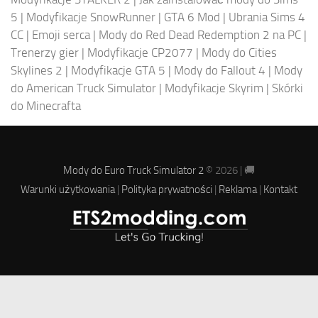
5
|
Modyfikacje SnowRunner
|
GTA 6 Mod
|
Ubrania Sims 4
CC
|
Emoji serca
|
Mody do Red Dead Redemption 2 na PC
|
Trenerzy gier
|
Modyfikacje CP2077
|
Mody do Cities
Skylines 2
|
Modyfikacje GTA 5
|
Mody do Fallout 4
|
Mody
do American Truck Simulator
|
Modyfikacje Skyrim
|
Skórki
do Minecrafta
Mody do Euro Truck Simulator 2
© 2026 | 🚚
Warunki użytkowania
|
Polityka prywatności
|
Reklama
|
Kontakt