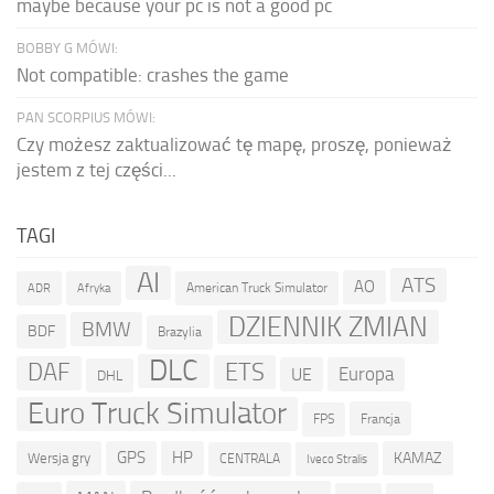
maybe because your pc is not a good pc
BOBBY G MÓWI:
Not compatible: crashes the game
PAN SCORPIUS MÓWI:
Czy możesz zaktualizować tę mapę, proszę, ponieważ
jestem z tej części...
TAGI
AI
ATS
AO
American Truck Simulator
ADR
Afryka
DZIENNIK ZMIAN
BMW
BDF
Brazylia
DLC
ETS
DAF
Europa
UE
DHL
Euro Truck Simulator
Francja
FPS
GPS
HP
KAMAZ
Wersja gry
CENTRALA
Iveco Stralis