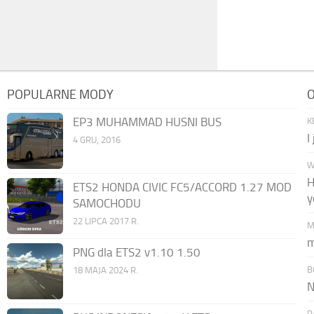
POPULARNE MODY
O
EP3 MUHAMMAD HUSNI BUS
K
I
4 GRU, 2016
W
H
ETS2 HONDA CIVIC FC5/ACCORD 1.27 MOD
y
SAMOCHODU
22 LIPCA 2017 R.
M
m
PNG dla ETS2 v1.10 1.50
B
18 MAJA 2024 R.
N
P