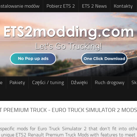
nstalowanie modów
Pobierz ETS 2
ETS 2 News
Kontakty
ne
Pakiety
Części / tuning
Dźwięki
Ruch drogowy
Sk
T PREMIUM TRUCK - EURO TRUCK SIMULATOR 2 MODS
 specific mods for Euro Truck Simulator 2 that don't fit into ot
of unique ETS2 Renault Premium Truck Mods with features to meet