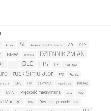
I
AI
ATS
AO
American Truck Simulator
R
Afryka
DZIENNIK ZMIAN
BMW
F
Brazylia
DLC
ETS
AF
Europa
UE
DHL
uro Truck Simulator
Francja
FPS
GPS
HP
KAMAZ
sja gry
CENTRALA
Iveco Stralis
Prędkość maksymalna
MAN
D
MOD
MAZ
d Manager
Otwierane przednie okna
NTM
RJL