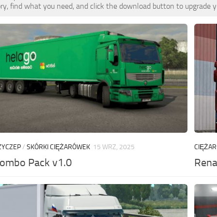
ry, find what you need, and click the download button to upgrade yo
ZYCZEP
/
SKÓRKI CIĘŻARÓWEK
15 WRZ, 2025
CIĘŻA
Combo Pack v1.0
Rena