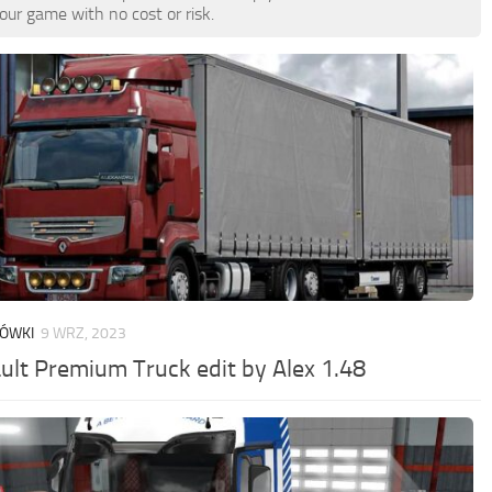
ur game with no cost or risk.
RÓWKI
9 WRZ, 2023
ult Premium Truck edit by Alex 1.48