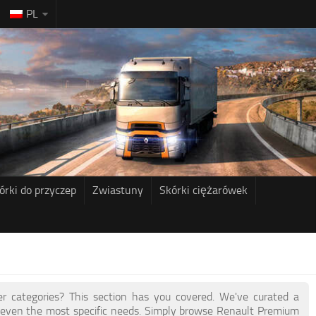
PL
órki do przyczep
Zwiastuny
Skórki ciężarówek
her categories? This section has you covered. We've curated a
 even the most specific needs. Simply browse Renault Premium