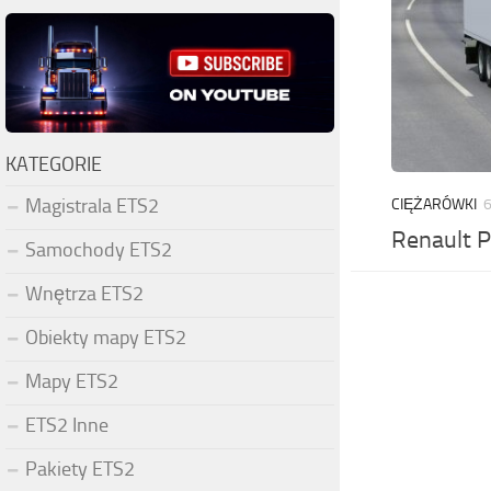
KATEGORIE
Magistrala ETS2
CIĘŻARÓWKI
6
Renault 
Samochody ETS2
Wnętrza ETS2
Obiekty mapy ETS2
Mapy ETS2
ETS2 Inne
Pakiety ETS2