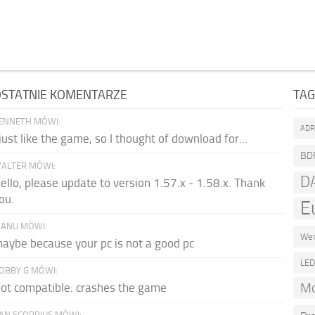
STATNIE KOMENTARZE
TAG
ENNETH MÓWI:
AD
 just like the game, so I thought of download for...
BD
ALTER MÓWI:
D
ello, please update to version 1.57.x - 1.58.x. Thank
ou.
E
ANU MÓWI:
Wer
aybe because your pc is not a good pc
LE
OBBY G MÓWI:
Mo
ot compatible: crashes the game
AN SCORPIUS MÓWI: