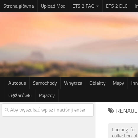
Strona główna
Upload Mod
ETS 2 FAQ
ETS 2 DLC
I
Autobus
Samochody
Wnętrza
Obiekty
Mapy
In
Ciężarówki
Pojazdy
RENAUL
Looking for
collection 