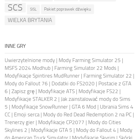
SCS
Pakiet poprawek dźwięku
SISL
WIELKA BRYTANIA
INNE GRY
Uwierzytelnione mody
|
Mody Farming Simulator 25
|
MSFS 2024 Modhub
|
Farming Simulator 22 Mods
|
Modyfikacje Spintires MudRunner
|
Farming Simulator 22
|
Mody do Fallout 76
|
Dodatki do FS2020
|
Postacie z GTA
6
|
Zapisz grę
|
Modyfikacje ATS
|
Modyfikacje FS22
|
Modyfikacje STALKER 2
|
Jak zainstalować mody do Sims
5
|
Modyfikacje SnowRunner
|
GTA 6 Mod
|
Ubrania Sims 4
CC
|
Emoji serca
|
Mody do Red Dead Redemption 2 na PC
|
Trenerzy gier
|
Modyfikacje CP2077
|
Mody do Cities
Skylines 2
|
Modyfikacje GTA 5
|
Mody do Fallout 4
|
Mody
do American Truck Simulator
|
Modyfikacje Skyrim
|
Skórki