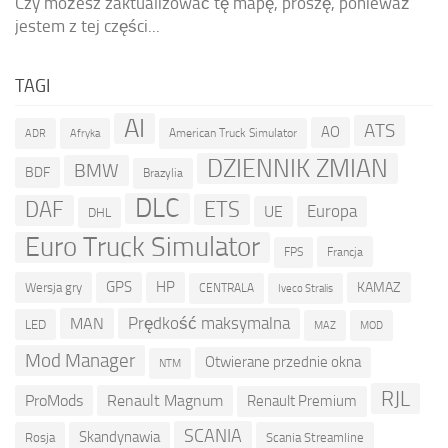
Czy możesz zaktualizować tę mapę, proszę, ponieważ
jestem z tej części...
TAGI
AI
ATS
AO
American Truck Simulator
ADR
Afryka
DZIENNIK ZMIAN
BMW
BDF
Brazylia
DLC
ETS
DAF
Europa
UE
DHL
Euro Truck Simulator
Francja
FPS
GPS
HP
KAMAZ
Wersja gry
CENTRALA
Iveco Stralis
Prędkość maksymalna
MAN
LED
MOD
MAZ
Mod Manager
Otwierane przednie okna
NTM
RJL
ProMods
Renault Magnum
Renault Premium
SCANIA
Skandynawia
Rosja
Scania Streamline