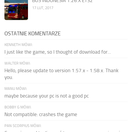
BUS INDONESIA 1.26.X ETS2
17 LUT, 2017
OSTATNIE KOMENTARZE
KENNETH MÓWI:
I just like the game, so I thought of download for...
WALTER MÓWI:
Hello, please update to version 1.57.x - 1.58.x. Thank
you.
MANU MÓWI:
maybe because your pc is not a good pc
BOBBY G MÓWI:
Not compatible: crashes the game
PAN SCORPIUS MÓWI: