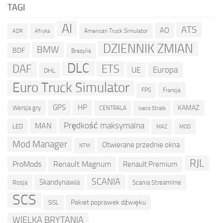
TAGI
AI
ATS
AO
American Truck Simulator
ADR
Afryka
DZIENNIK ZMIAN
BMW
BDF
Brazylia
DLC
ETS
DAF
Europa
UE
DHL
Euro Truck Simulator
Francja
FPS
GPS
HP
KAMAZ
Wersja gry
CENTRALA
Iveco Stralis
Prędkość maksymalna
MAN
LED
MOD
MAZ
Mod Manager
Otwierane przednie okna
NTM
RJL
ProMods
Renault Magnum
Renault Premium
SCANIA
Skandynawia
Rosja
Scania Streamline
SCS
Pakiet poprawek dźwięku
SISL
WIELKA BRYTANIA