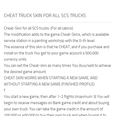
CHEAT TRUCK SKIN FOR ALL SCS TRUCKS
Cheat-Skin for all SCS trucks. (For all cabins).
The modification adds to the game Cheat-Skins, which is available
servise station in a painting workshop with the 0-th level.
The essence of this skin is that he CHEAT, and if you purchase and
install on the truck You get to your game account a 500,000
currency units.
You can set the Cheat-skin as many times You (buy/sell) to achieve
the desired game amount.
CHEAT SKIN WORKS WHEN STARTING A NEW GAME, AND
WITHOUT STARTING A NEW GAME (FINISHED PROFILE).
f
You start a new game, then after 1-2 flights (maximum 3) You will
begin to receive messages on Bank game credit and about buying
your own truck. You can take the game credit in the amount of
100.000 or 400.000 to buy their own truck and when buying it to