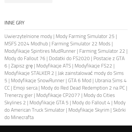
INNE GRY
Uwierzytelnione mody
|
Mody Farming Simulator 25
|
MSFS 2024 Modhub
|
Farming Simulator 22 Mods
|
Modyfikacje Spintires MudRunner
|
Farming Simulator 22
|
Mody do Fallout 76
|
Dodatki do FS2020
|
Postacie z GTA
6
|
Zapisz grę
|
Modyfikacje ATS
|
Modyfikacje FS22
|
Modyfikacje STALKER 2
|
Jak zainstalować mody do Sims
5
|
Modyfikacje SnowRunner
|
GTA 6 Mod
|
Ubrania Sims 4
CC
|
Emoji serca
|
Mody do Red Dead Redemption 2 na PC
|
Trenerzy gier
|
Modyfikacje CP2077
|
Mody do Cities
Skylines 2
|
Modyfikacje GTA 5
|
Mody do Fallout 4
|
Mody
do American Truck Simulator
|
Modyfikacje Skyrim
|
Skórki
do Minecrafta