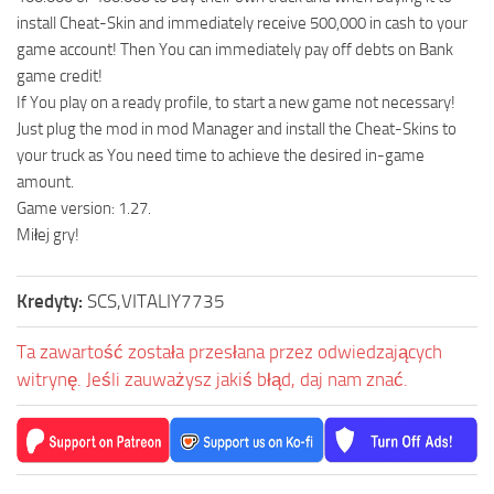
install Cheat-Skin and immediately receive 500,000 in cash to your
game account! Then You can immediately pay off debts on Bank
game credit!
If You play on a ready profile, to start a new game not necessary!
Just plug the mod in mod Manager and install the Cheat-Skins to
your truck as You need time to achieve the desired in-game
amount.
Game version: 1.27.
Miłej gry!
Kredyty:
SCS,VITALIY7735
Ta zawartość została przesłana przez odwiedzających
witrynę. Jeśli zauważysz jakiś błąd, daj nam znać.