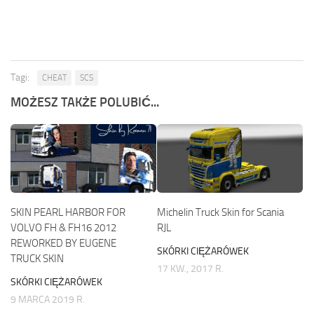
Tagi:
CHEAT
SCS
MOŻESZ TAKŻE POLUBIĆ...
SKIN PEARL HARBOR FOR
Michelin Truck Skin for Scania
VOLVO FH & FH16 2012
RJL
REWORKED BY EUGENE
SKÓRKI CIĘŻARÓWEK
TRUCK SKIN
17 KW., 2017 R.
SKÓRKI CIĘŻARÓWEK
9 MARCA 2019 R.