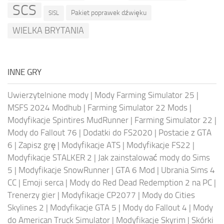
SCS
Pakiet poprawek dźwięku
SISL
WIELKA BRYTANIA
INNE GRY
Uwierzytelnione mody
|
Mody Farming Simulator 25
|
MSFS 2024 Modhub
|
Farming Simulator 22 Mods
|
Modyfikacje Spintires MudRunner
|
Farming Simulator 22
|
Mody do Fallout 76
|
Dodatki do FS2020
|
Postacie z GTA
6
|
Zapisz grę
|
Modyfikacje ATS
|
Modyfikacje FS22
|
Modyfikacje STALKER 2
|
Jak zainstalować mody do Sims
5
|
Modyfikacje SnowRunner
|
GTA 6 Mod
|
Ubrania Sims 4
CC
|
Emoji serca
|
Mody do Red Dead Redemption 2 na PC
|
Trenerzy gier
|
Modyfikacje CP2077
|
Mody do Cities
Skylines 2
|
Modyfikacje GTA 5
|
Mody do Fallout 4
|
Mody
do American Truck Simulator
|
Modyfikacje Skyrim
|
Skórki