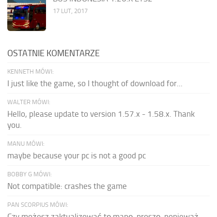
17 LUT, 2017
OSTATNIE KOMENTARZE
KENNETH MÓWI:
I just like the game, so I thought of download for...
WALTER MÓWI:
Hello, please update to version 1.57.x - 1.58.x. Thank
you.
MANU MÓWI:
maybe because your pc is not a good pc
BOBBY G MÓWI:
Not compatible: crashes the game
PAN SCORPIUS MÓWI:
Czy możesz zaktualizować tę mapę, proszę, ponieważ