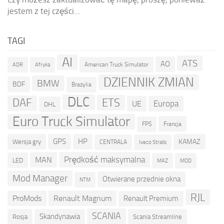
jestem z tej części...
TAGI
AI
ATS
AO
American Truck Simulator
ADR
Afryka
DZIENNIK ZMIAN
BMW
BDF
Brazylia
DLC
ETS
DAF
Europa
UE
DHL
Euro Truck Simulator
Francja
FPS
GPS
HP
KAMAZ
Wersja gry
CENTRALA
Iveco Stralis
Prędkość maksymalna
MAN
LED
MOD
MAZ
Mod Manager
Otwierane przednie okna
NTM
RJL
ProMods
Renault Magnum
Renault Premium
SCANIA
Skandynawia
Rosja
Scania Streamline