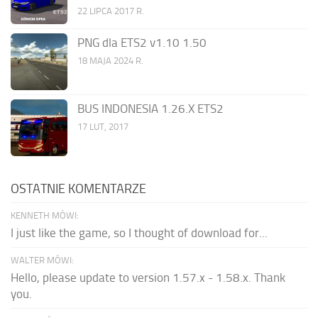
22 LIPCA 2017 R.
PNG dla ETS2 v1.10 1.50
18 MAJA 2024 R.
BUS INDONESIA 1.26.X ETS2
17 LUT, 2017
OSTATNIE KOMENTARZE
KENNETH MÓWI:
I just like the game, so I thought of download for...
WALTER MÓWI:
Hello, please update to version 1.57.x - 1.58.x. Thank
you.