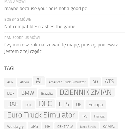
MANU MÓWI:
maybe because your pc is not a good pc
BOBBY G MÓWI:
Not compatible: crashes the game
PAN SCORPIUS MÓWI:
Czy możesz zaktualizować tę mapę, proszę, ponieważ
jestem z tej części...
TAGI
AI
ATS
AO
American Truck Simulator
ADR
Afryka
DZIENNIK ZMIAN
BMW
BDF
Brazylia
DLC
ETS
DAF
Europa
UE
DHL
Euro Truck Simulator
Francja
FPS
GPS
HP
KAMAZ
Wersja gry
CENTRALA
Iveco Stralis