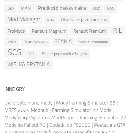
Prędkość maksymalna
MAN
LED
MOD
MAZ
Mod Manager
Otwierane przednie okna
NTM
RJL
ProMods
Renault Magnum
Renault Premium
SCANIA
Skandynawia
Rosja
Scania Streamline
SCS
Pakiet poprawek dźwięku
SISL
WIELKA BRYTANIA
INNE GRY
Uwierzytelnione mody
|
Mody Farming Simulator 25
|
MSFS 2024 Modhub
|
Farming Simulator 22 Mods
|
Modyfikacje Spintires MudRunner
|
Farming Simulator 22
|
Mody do Fallout 76
|
Dodatki do FS2020
|
Postacie z GTA
6
|
Zapisz grę
|
Modyfikacje ATS
|
Modyfikacje FS22
|