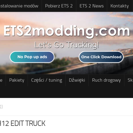
nstalowanie modów
Pobierz ETS 2
ETS 2 News
Kontakty
ne
Pakiety
Części / tuning
Dźwięki
Ruch drogowy
Sk
I
12 EDIT TRUCK