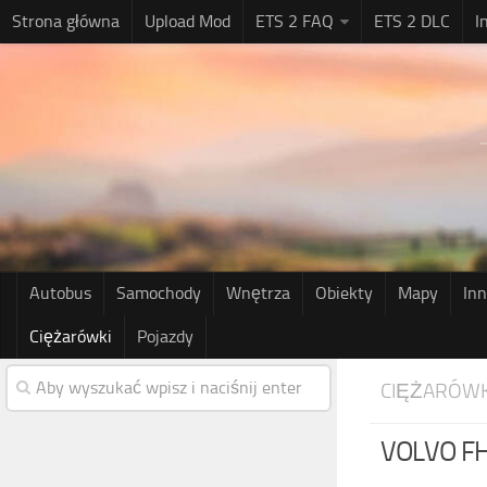
Strona główna
Upload Mod
ETS 2 FAQ
ETS 2 DLC
I
Autobus
Samochody
Wnętrza
Obiekty
Mapy
In
Ciężarówki
Pojazdy
CIĘŻARÓWK
VOLVO FH