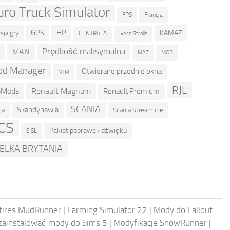
uro Truck Simulator
Francja
FPS
GPS
HP
KAMAZ
sja gry
CENTRALA
Iveco Stralis
Prędkość maksymalna
MAN
D
MOD
MAZ
d Manager
Otwierane przednie okna
NTM
RJL
oMods
Renault Magnum
Renault Premium
SCANIA
Skandynawia
ja
Scania Streamline
CS
Pakiet poprawek dźwięku
SISL
ELKA BRYTANIA
ntires MudRunner
|
Farming Simulator 22
|
Mody do Fallout
 zainstalować mody do Sims 5
|
Modyfikacje SnowRunner
|