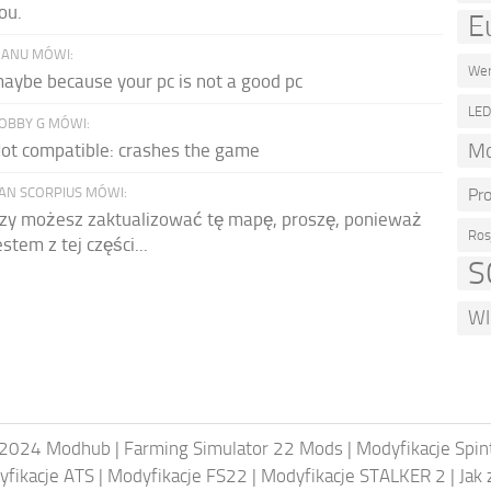
ou.
E
ANU MÓWI:
Wer
aybe because your pc is not a good pc
LE
OBBY G MÓWI:
Mo
ot compatible: crashes the game
AN SCORPIUS MÓWI:
Pr
zy możesz zaktualizować tę mapę, proszę, ponieważ
Ros
estem z tej części...
S
WI
2024 Modhub
|
Farming Simulator 22 Mods
|
Modyfikacje Spi
fikacje ATS
|
Modyfikacje FS22
|
Modyfikacje STALKER 2
|
Jak