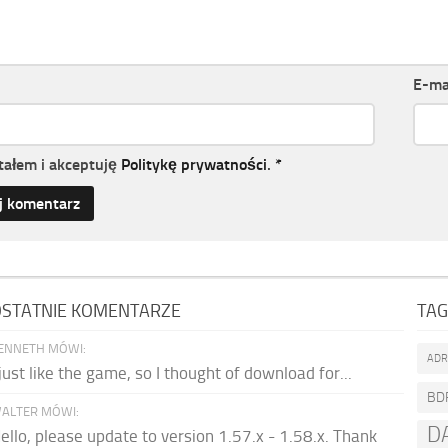
E-ma
tałem i akceptuję
Politykę prywatności
.
*
STATNIE KOMENTARZE
TAG
ENNETH MÓWI:
AD
 just like the game, so I thought of download for...
BD
ALTER MÓWI:
D
ello, please update to version 1.57.x - 1.58.x. Thank