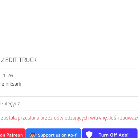
2 EDIT TRUCK
 -1.26
ne niksarlı
Güleçyüz
została przesłana przez odwiedzających witrynę. Jeśli zauważy