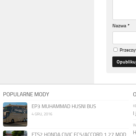
Nazwa
*
Przeczy
POPULARNE MODY
O
EP3 MUHAMMAD HUSNI BUS
K
I
4 GRU, 2016
W
H
ETS2 HONDA CIVIC FC5/ACCORD 1.27 MOD