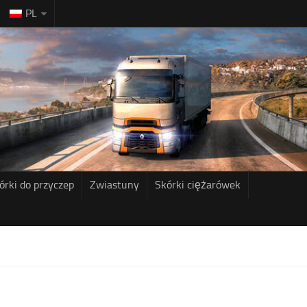
PL
órki do przyczep
Zwiastuny
Skórki ciężarówek