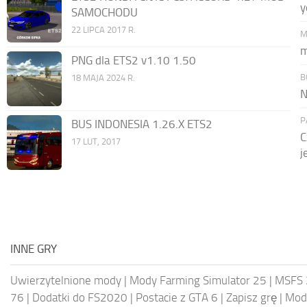
y
SAMOCHODU
22 LIPCA 2017 R.
M
m
PNG dla ETS2 v1.10 1.50
B
18 MAJA 2024 R.
N
P
BUS INDONESIA 1.26.X ETS2
C
17 LUT, 2017
j
INNE GRY
Uwierzytelnione mody
|
Mody Farming Simulator 25
|
MSFS 
76
|
Dodatki do FS2020
|
Postacie z GTA 6
|
Zapisz grę
|
Mody