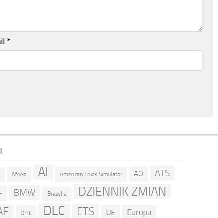
il
*
I
AI
ATS
AO
American Truck Simulator
R
Afryka
DZIENNIK ZMIAN
BMW
F
Brazylia
DLC
ETS
AF
Europa
UE
DHL