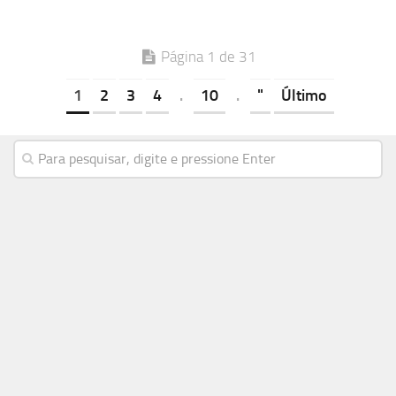
Página 1 de 31
1
2
3
4
.
10
.
"
Último