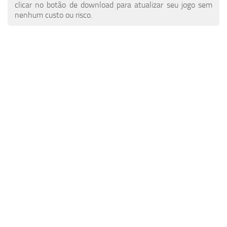
Notícias do ETS 2
Outros
clicar no botão de download para atualizar seu jogo sem
nenhum custo ou risco.
Contatos
Pacotes
PT
Peças / Tuning
EN
Sons
DE
Tráfego
TR
Skins de trailer
PL
Trailers
FR
Skins de caminhão
RO
Caminhões
Veículos