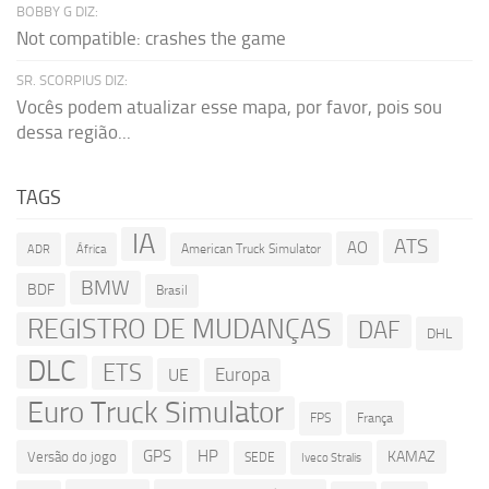
BOBBY G DIZ:
Not compatible: crashes the game
SR. SCORPIUS DIZ:
Vocês podem atualizar esse mapa, por favor, pois sou
dessa região...
TAGS
IA
ATS
AO
American Truck Simulator
ADR
África
BMW
BDF
Brasil
REGISTRO DE MUDANÇAS
DAF
DHL
DLC
ETS
Europa
UE
Euro Truck Simulator
França
FPS
GPS
HP
KAMAZ
Versão do jogo
SEDE
Iveco Stralis