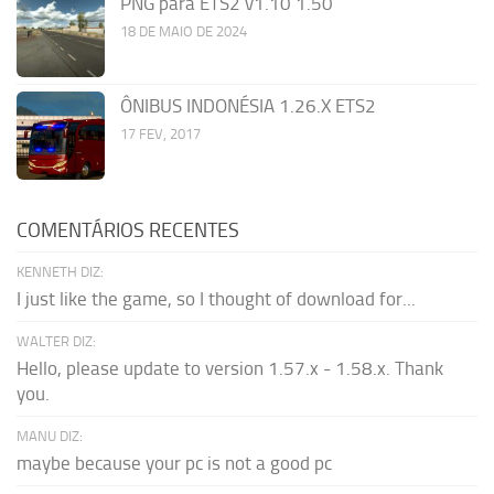
PNG para ETS2 v1.10 1.50
18 DE MAIO DE 2024
ÔNIBUS INDONÉSIA 1.26.X ETS2
17 FEV, 2017
COMENTÁRIOS RECENTES
KENNETH DIZ:
I just like the game, so I thought of download for...
WALTER DIZ:
Hello, please update to version 1.57.x - 1.58.x. Thank
you.
MANU DIZ:
maybe because your pc is not a good pc