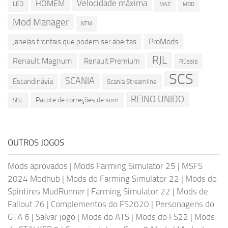
Velocidade máxima
HOMEM
LED
MOD
MAZ
Mod Manager
NTM
ProMods
Janelas frontais que podem ser abertas
RJL
Renault Magnum
Renault Premium
Rússia
SCS
SCANIA
Escandinávia
Scania Streamline
REINO UNIDO
Pacote de correções de som
SISL
OUTROS JOGOS
Mods aprovados
|
Mods Farming Simulator 25
|
MSFS
2024 Modhub
|
Mods do Farming Simulator 22
|
Mods do
Spintires MudRunner
|
Farming Simulator 22
|
Mods de
Fallout 76
|
Complementos do FS2020
|
Personagens do
GTA 6
|
Salvar jogo
|
Mods do ATS
|
Mods do FS22
|
Mods