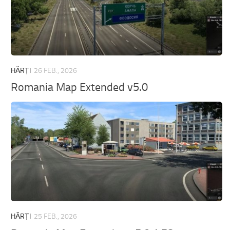
HĂRȚI
26 FEB., 2026
Romania Map Extended v5.0
HĂRȚI
25 FEB., 2026