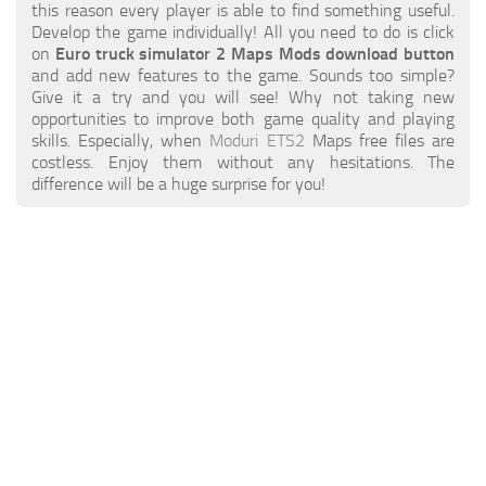
ETS 2 Știri
Altele
this reason every player is able to find something useful.
Develop the game individually! All you need to do is click
Contacte
Pachete
on
Euro truck simulator 2 Maps Mods download button
and add new features to the game. Sounds too simple?
RO
Piese / Tuning
Give it a try and you will see! Why not taking new
opportunities to improve both game quality and playing
EN
Sunete
skills. Especially, when
Moduri ETS2
Maps free files are
costless. Enjoy them without any hesitations. The
DE
Trafic
difference will be a huge surprise for you!
TR
Skins pentru remorcă
PT
Trailere
PL
Piele pentru camioane
FR
Camioane
Vehicule