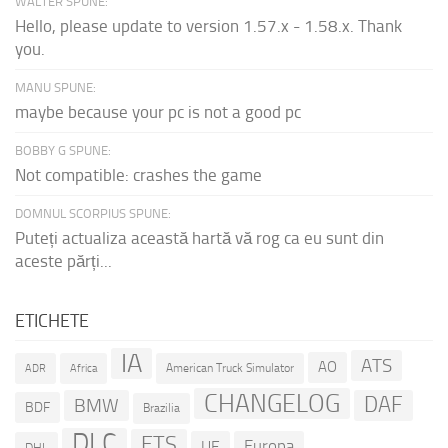
WALTER SPUNE:
Hello, please update to version 1.57.x - 1.58.x. Thank
you.
MANU SPUNE:
maybe because your pc is not a good pc
BOBBY G SPUNE:
Not compatible: crashes the game
DOMNUL SCORPIUS SPUNE:
Puteți actualiza această hartă vă rog ca eu sunt din
aceste părți...
ETICHETE
IA
ATS
AO
American Truck Simulator
ADR
Africa
CHANGELOG
DAF
BMW
BDF
Brazilia
DLC
ETS
Europa
UE
DHL