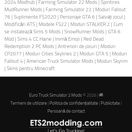
2024 Modhub
|
Farming Simulator 22 Mods
|
Spintires
MudRunner Mods
|
Farming Simulator 22
|
Moduri Fallout
76
|
Suplimente FS2020
|
Personaje GTA 6
|
Salvați jocul
|
Modificări ATS
|
Modele FS22
|
Moduri STALKER 2
|
Cum
se instalează Sims 5 Mods
|
SnowRunner Mods
|
GTA 6
Mod
|
Sims 4 CC Haine
|
Inimă Emoji
|
Red Dead
Redemption 2 PC Mods
|
Antrenori de jocuri
|
Moduri
CP2077
|
Moduri Cities Skylines 2
|
Moduri GTA 5
|
Moduri
Fallout 4
|
American Truck Simulator Mods
|
Moduri Skyrim
|
Skins pentru Minecraft
Euro Truck Simulator 2 Mods
© 2026 | 🚚
Termeni de utilizare
|
Politica de confidențialitate
|
Publicitate
|
Persoană de contact