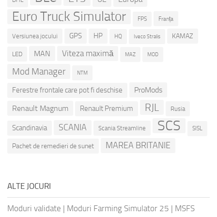
Euro Truck Simulator
Franța
FPS
GPS
HP
KAMAZ
Versiunea jocului
HQ
Iveco Stralis
Viteza maximă
MAN
LED
MOD
MAZ
Mod Manager
NTM
ProMods
Ferestre frontale care pot fi deschise
RJL
Renault Magnum
Renault Premium
Rusia
SCS
SCANIA
Scandinavia
Scania Streamline
SISL
MAREA BRITANIE
Pachet de remedieri de sunet
ALTE JOCURI
Moduri validate
|
Moduri Farming Simulator 25
|
MSFS