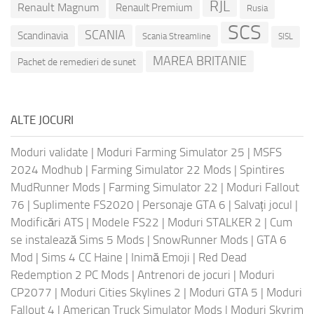
RJL
Renault Magnum
Renault Premium
Rusia
SCS
SCANIA
Scandinavia
Scania Streamline
SISL
MAREA BRITANIE
Pachet de remedieri de sunet
ALTE JOCURI
Moduri validate
|
Moduri Farming Simulator 25
|
MSFS
2024 Modhub
|
Farming Simulator 22 Mods
|
Spintires
MudRunner Mods
|
Farming Simulator 22
|
Moduri Fallout
76
|
Suplimente FS2020
|
Personaje GTA 6
|
Salvați jocul
|
Modificări ATS
|
Modele FS22
|
Moduri STALKER 2
|
Cum
se instalează Sims 5 Mods
|
SnowRunner Mods
|
GTA 6
Mod
|
Sims 4 CC Haine
|
Inimă Emoji
|
Red Dead
Redemption 2 PC Mods
|
Antrenori de jocuri
|
Moduri
CP2077
|
Moduri Cities Skylines 2
|
Moduri GTA 5
|
Moduri
Fallout 4
|
American Truck Simulator Mods
|
Moduri Skyrim