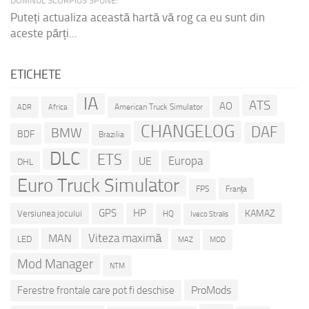
DOMNUL SCORPIUS SPUNE:
Puteți actualiza această hartă vă rog ca eu sunt din
aceste părți...
ETICHETE
IA
ATS
AO
American Truck Simulator
ADR
Africa
CHANGELOG
DAF
BMW
BDF
Brazilia
DLC
ETS
Europa
UE
DHL
Euro Truck Simulator
Franța
FPS
GPS
HP
KAMAZ
Versiunea jocului
HQ
Iveco Stralis
Viteza maximă
MAN
LED
MOD
MAZ
Mod Manager
NTM
ProMods
Ferestre frontale care pot fi deschise