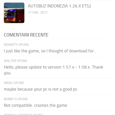
AUTOBUZ INDONEZIA 1.26.X ETS2
17 FEB., 2017
COMENTARII RECENTE
KENNETH SPUNE:
I just like the game, so I thought of download for...
WALTER SPUNE:
Hello, please update to version 1.57.x - 1.58.x. Thank
you.
MANU SPUNE:
maybe because your pc is not a good pc
BOBBY G SPUNE:
Not compatible: crashes the game