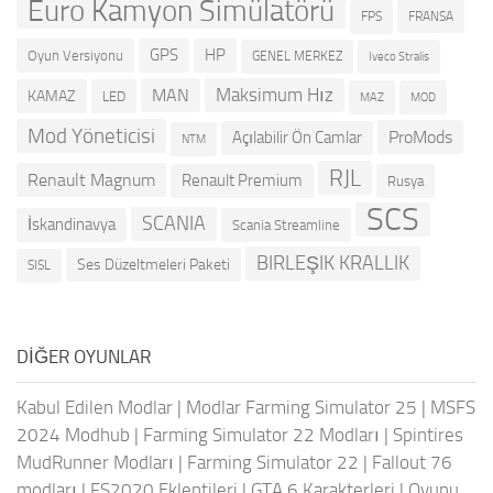
Euro Kamyon Simülatörü
FRANSA
FPS
GPS
HP
Oyun Versiyonu
GENEL MERKEZ
Iveco Stralis
Maksimum Hız
MAN
KAMAZ
LED
MOD
MAZ
Mod Yöneticisi
ProMods
Açılabilir Ön Camlar
NTM
RJL
Renault Magnum
Renault Premium
Rusya
SCS
SCANIA
İskandinavya
Scania Streamline
BIRLEŞIK KRALLIK
Ses Düzeltmeleri Paketi
SISL
DIĞER OYUNLAR
Kabul Edilen Modlar
|
Modlar Farming Simulator 25
|
MSFS
2024 Modhub
|
Farming Simulator 22 Modları
|
Spintires
MudRunner Modları
|
Farming Simulator 22
|
Fallout 76
modları
|
FS2020 Eklentileri
|
GTA 6 Karakterleri
|
Oyunu