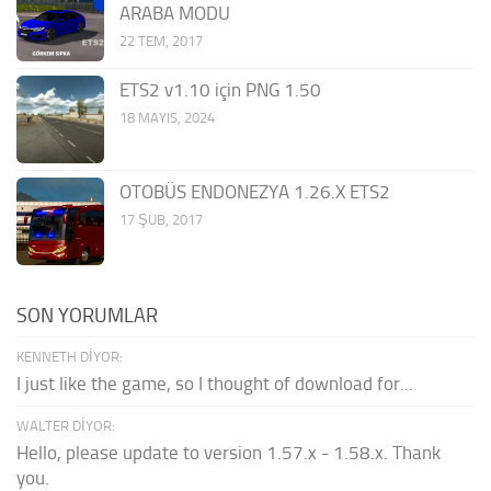
ARABA MODU
22 TEM, 2017
ETS2 v1.10 için PNG 1.50
18 MAYIS, 2024
OTOBÜS ENDONEZYA 1.26.X ETS2
17 ŞUB, 2017
SON YORUMLAR
KENNETH DIYOR:
I just like the game, so I thought of download for...
WALTER DIYOR:
Hello, please update to version 1.57.x - 1.58.x. Thank
you.