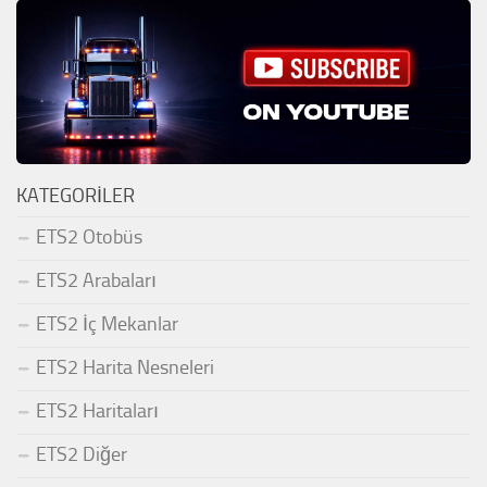
KATEGORILER
ETS2 Otobüs
ETS2 Arabaları
ETS2 İç Mekanlar
ETS2 Harita Nesneleri
ETS2 Haritaları
ETS2 Diğer