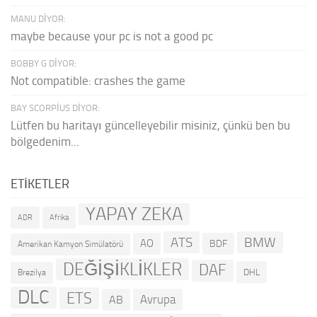
MANU DIYOR:
maybe because your pc is not a good pc
BOBBY G DIYOR:
Not compatible: crashes the game
BAY SCORPIUS DIYOR:
Lütfen bu haritayı güncelleyebilir misiniz, çünkü ben bu
bölgedenim...
ETIKETLER
YAPAY ZEKA
ADR
Afrika
ATS
BMW
AO
BDF
Amerikan Kamyon Simülatörü
DEĞİŞİKLİKLER
DAF
DHL
Brezilya
DLC
ETS
Avrupa
AB