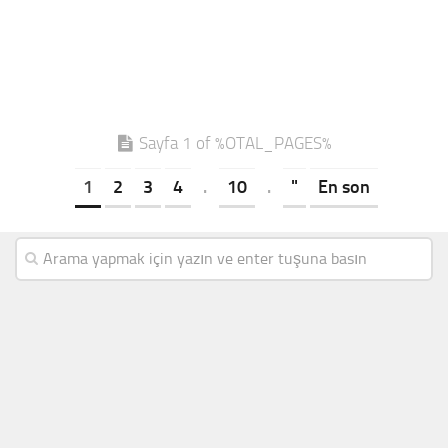
Sayfa 1 of %OTAL_PAGES%
1
2
3
4
.
10
.
"
En son