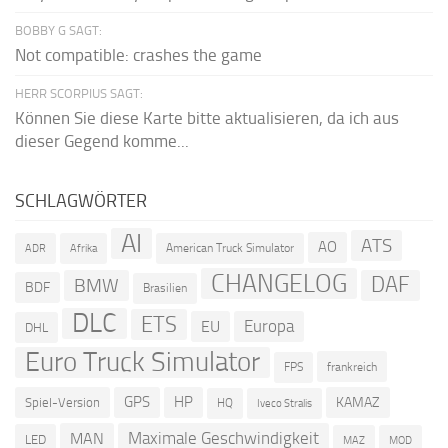
BOBBY G SAGT:
Not compatible: crashes the game
HERR SCORPIUS SAGT:
Können Sie diese Karte bitte aktualisieren, da ich aus
dieser Gegend komme...
SCHLAGWÖRTER
AI
ATS
AO
American Truck Simulator
ADR
Afrika
CHANGELOG
DAF
BMW
BDF
Brasilien
DLC
ETS
Europa
EU
DHL
Euro Truck Simulator
frankreich
FPS
GPS
HP
KAMAZ
Spiel-Version
HQ
Iveco Stralis
Maximale Geschwindigkeit
MAN
LED
MOD
MAZ