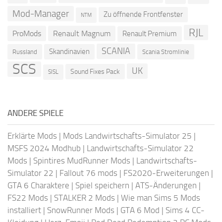
Mod-Manager
Zu öffnende Frontfenster
NTM
RJL
ProMods
Renault Magnum
Renault Premium
SCANIA
Skandinavien
Russland
Scania Stromlinie
SCS
UK
Sound Fixes Pack
SISL
ANDERE SPIELE
Erklärte Mods
|
Mods Landwirtschafts-Simulator 25
|
MSFS 2024 Modhub
|
Landwirtschafts-Simulator 22
Mods
|
Spintires MudRunner Mods
|
Landwirtschafts-
Simulator 22
|
Fallout 76 mods
|
FS2020-Erweiterungen
|
GTA 6 Charaktere
|
Spiel speichern
|
ATS-Änderungen
|
FS22 Mods
|
STALKER 2 Mods
|
Wie man Sims 5 Mods
installiert
|
SnowRunner Mods
|
GTA 6 Mod
|
Sims 4 CC-