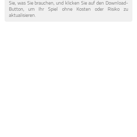
ETS 2 Nachrichten
Andere
Sie, was Sie brauchen, und klicken Sie auf den Download-
Button, um Ihr Spiel ohne Kosten oder Risiko zu
Kontakte
Packungen
aktualisieren.
DE
Teile / Tuning
EN
Klingt
TR
Verkehr
PT
Trailer Skins
PL
Anhänger
FR
Lkw-Häute
RO
Lastkraftwagen
Fahrzeuge