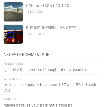
PNG für ETS2 v1.10 1.50
18 MAI, 2024
BUS INDONESIEN 1.26.X ETS2
17 FEB., 2017
NEUESTE KOMMENTARE
KENNETH SAGT:
I just like the game, so I thought of download for...
WALTER SAGT:
Hello, please update to version 1.57.x - 1.58.x. Thank
you.
MANU SAGT:
maybe because your pc is not a good pc