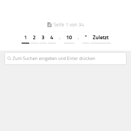
Seite 1 von 34
1
2
3
4
.
10
.
"
Zuletzt