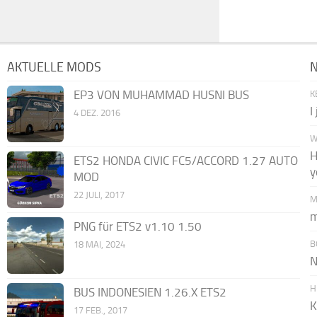
AKTUELLE MODS
EP3 VON MUHAMMAD HUSNI BUS
K
I
4 DEZ. 2016
W
H
ETS2 HONDA CIVIC FC5/ACCORD 1.27 AUTO
y
MOD
22 JULI, 2017
M
m
PNG für ETS2 v1.10 1.50
B
18 MAI, 2024
N
H
BUS INDONESIEN 1.26.X ETS2
K
17 FEB., 2017