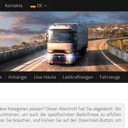
Kontakte
DE
s
Anhänger
Lkw-Häute
Lastkraftwagen
Fahrzeuge
dere Kategorien passen? Dieser Abschnitt hat Sie abgedeckt. Wir
ktionen, um auch die spezifischsten Bedürfnisse zu erfüllen
, was Sie brauchen, und klicken Sie auf den Download-Button, um