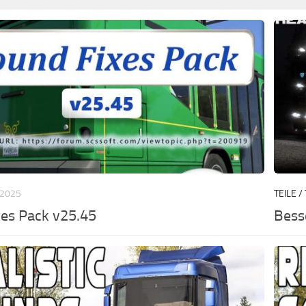
 2025
TEILE /
xes Pack v25.45
Bess