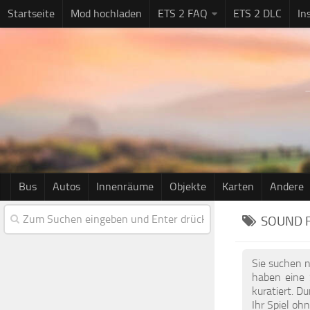
Startseite
Mod hochladen
ETS 2 FAQ
ETS 2 DLC
In
Bus
Autos
Innenräume
Objekte
Karten
Andere
SOUND F
Sie suchen n
haben eine 
kuratiert. D
Ihr Spiel oh