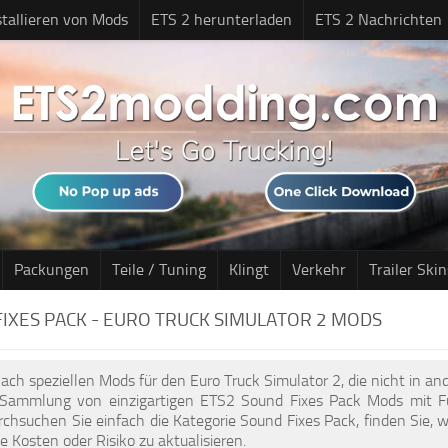
stallieren von Mods
ETS 2 herunterladen
ETS 2 Nachrichten
Packungen
Teile / Tuning
Klingt
Verkehr
Trailer Skin
IXES PACK - EURO TRUCK SIMULATOR 2 MODS
ach speziellen Mods für den Euro Truck Simulator 2, die nicht in an
Sammlung von einzigartigen ETS2 Sound Fixes Pack Mods mit Fun
urchsuchen Sie einfach die Kategorie Sound Fixes Pack, finden Sie
ne Kosten oder Risiko zu aktualisieren.