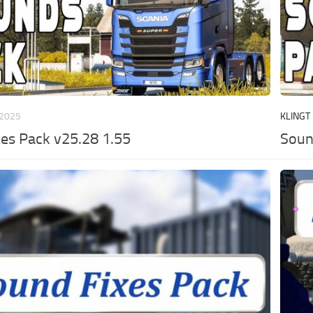
, 2025
KLINGT
es Pack v25.28 1.55
Soun