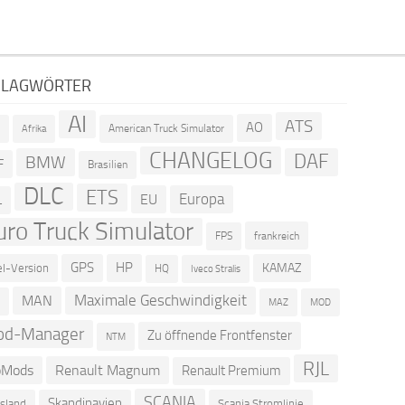
HLAGWÖRTER
AI
ATS
AO
American Truck Simulator
R
Afrika
CHANGELOG
DAF
BMW
F
Brasilien
DLC
ETS
Europa
EU
L
uro Truck Simulator
frankreich
FPS
GPS
HP
KAMAZ
el-Version
HQ
Iveco Stralis
Maximale Geschwindigkeit
MAN
D
MOD
MAZ
od-Manager
Zu öffnende Frontfenster
NTM
RJL
oMods
Renault Magnum
Renault Premium
SCANIA
Skandinavien
sland
Scania Stromlinie