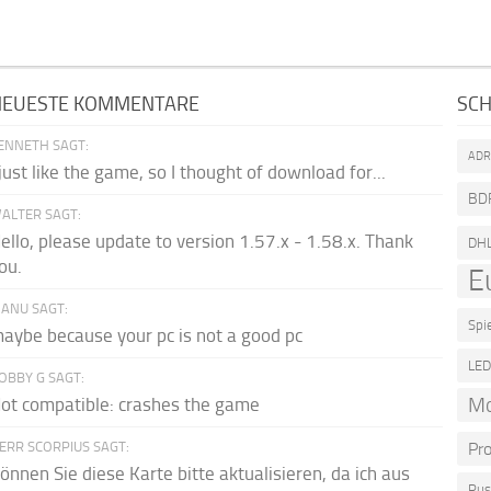
NEUESTE KOMMENTARE
SC
ENNETH SAGT:
AD
 just like the game, so I thought of download for...
BD
ALTER SAGT:
ello, please update to version 1.57.x - 1.58.x. Thank
DH
ou.
E
ANU SAGT:
Spi
aybe because your pc is not a good pc
LE
OBBY G SAGT:
M
ot compatible: crashes the game
ERR SCORPIUS SAGT:
Pr
önnen Sie diese Karte bitte aktualisieren, da ich aus
Rus