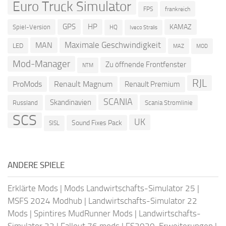
Euro Truck Simulator
frankreich
FPS
GPS
HP
KAMAZ
Spiel-Version
HQ
Iveco Stralis
Maximale Geschwindigkeit
MAN
LED
MOD
MAZ
Mod-Manager
Zu öffnende Frontfenster
NTM
RJL
ProMods
Renault Magnum
Renault Premium
SCANIA
Skandinavien
Russland
Scania Stromlinie
SCS
UK
Sound Fixes Pack
SISL
ANDERE SPIELE
Erklärte Mods
|
Mods Landwirtschafts-Simulator 25
|
MSFS 2024 Modhub
|
Landwirtschafts-Simulator 22
Mods
|
Spintires MudRunner Mods
|
Landwirtschafts-
Simulator 22
|
Fallout 76 mods
|
FS2020-Erweiterungen
|