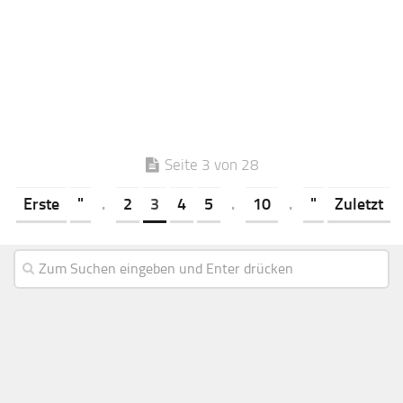
Seite 3 von 28
Erste
"
.
2
3
4
5
.
10
.
"
Zuletzt