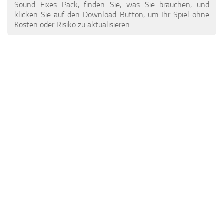
ETS 2 Nachrichten
Andere
Sound Fixes Pack, finden Sie, was Sie brauchen, und
klicken Sie auf den Download-Button, um Ihr Spiel ohne
Kontakte
Packungen
Kosten oder Risiko zu aktualisieren.
DE
Teile / Tuning
EN
Klingt
TR
Verkehr
PT
Trailer Skins
PL
Anhänger
FR
Lkw-Häute
RO
Lastkraftwagen
Fahrzeuge