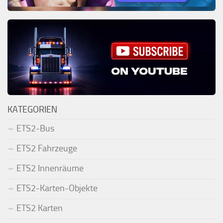
KATEGORIEN
ETS2-Bus
ETS2 Fahrzeuge
ETS2 Innenräume
ETS2-Karten-Objekte
ETS2 Karten