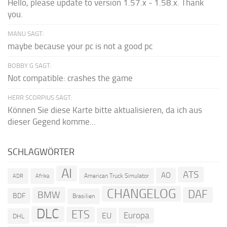
Hello, please update to version 1.57.x - 1.58.x. Thank
you.
MANU SAGT:
maybe because your pc is not a good pc
BOBBY G SAGT:
Not compatible: crashes the game
HERR SCORPIUS SAGT:
Können Sie diese Karte bitte aktualisieren, da ich aus
dieser Gegend komme...
SCHLAGWÖRTER
AI
ATS
AO
American Truck Simulator
ADR
Afrika
CHANGELOG
DAF
BMW
BDF
Brasilien
DLC
ETS
Europa
EU
DHL