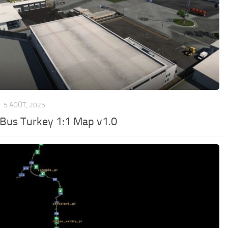
S
5 AOÛT, 2025
 Bus Turkey 1:1 Map v1.0