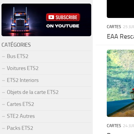
CARTES
25 JU
EAA Resca
CATÉGORIES
Bus ETS2
Voitures ETS2
ETS2 Interiors
Objets de la carte ETS2
Cartes ETS2
STE2 Autres
CARTES
24 JU
Packs ETS2