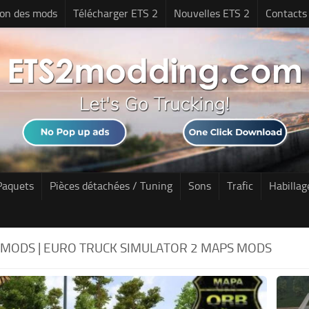
tion des mods
Télécharger ETS 2
Nouvelles ETS 2
Contacts
Paquets
Pièces détachées / Tuning
Sons
Trafic
Habillag
 MODS | EURO TRUCK SIMULATOR 2 MAPS MODS