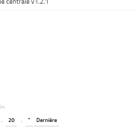
e centrale v1.2.1
64
.
20
.
"
Dernière