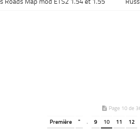
s Roads Map mod ETS2 1.54 et 1.55
Russi
Page 10 de 3
Première
"
.
9
10
11
12