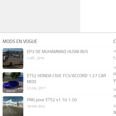
MODS EN VOGUE
C
EP3 DE MUHAMMAD HUSNI BUS
K
I
4 DÉC, 2016
W
H
ETS2 HONDA CIVIC FC5/ACCORD 1.27 CAR
y
MOD
22 JUIL, 2017
M
m
PNG pour ETS2 v1.10 1.50
B
18 MAI 2024
N