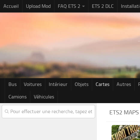
Accueil
Upload Mod
FAQ ETS 2
ETS 2 DLC
Installa
Bus
Voitures
Intérieur
Objets
Cartes
Autres
Camions
Véhicules
ETS2 MAPS