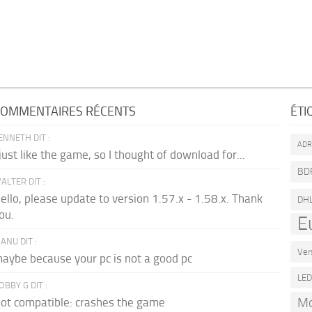
OMMENTAIRES RÉCENTS
ÉTI
ENNETH DIT :
AD
 just like the game, so I thought of download for...
BD
ALTER DIT :
ello, please update to version 1.57.x - 1.58.x. Thank
DH
ou.
E
ANU DIT :
Ver
aybe because your pc is not a good pc
LE
OBBY G DIT :
Mo
ot compatible: crashes the game