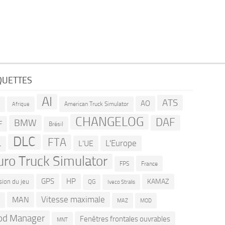
QUETTES
AI
ATS
AO
American Truck Simulator
R
Afrique
CHANGELOG
DAF
BMW
F
Brésil
DLC
FTA
L'Europe
L'UE
L
uro Truck Simulator
France
FPS
GPS
HP
KAMAZ
sion du jeu
QG
Iveco Stralis
Vitesse maximale
MAN
D
MOD
MAZ
d Manager
Fenêtres frontales ouvrables
MNT