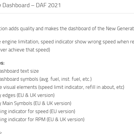
ty Dashboard – DAF 2021
tion adds quality and makes the dashboard of the New Genera
 engine limitation, speed indicator show wrong speed when
ever achieve that speed)
s:
ashboard text size
hboard symbols (avg. fuel, inst. fuel, etc.)
isual elements (speed limit indicator, refill in about, etc)
y edges (EU & UK version)
y Main Symbols (EU & UK version)
ng indicator for speed (EU version)
ng indicator for RPM (EU & UK version)
: