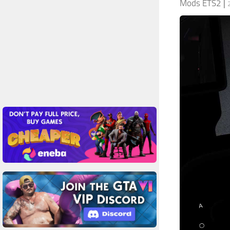
Mods ETS2
|