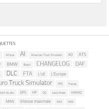
QUETTES
AI
ATS
AO
American Truck Simulator
R
Afrique
CHANGELOG
DAF
BMW
F
Brésil
DLC
FTA
L'Europe
L'UE
L
uro Truck Simulator
France
FPS
GPS
HP
KAMAZ
sion du jeu
QG
Iveco Stralis
Vitesse maximale
MAN
D
MOD
MAZ