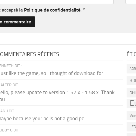
et accepté la
Politique de confidentialité
.
*
OMMENTAIRES RÉCENTS
ÉTI
ENNETH DIT :
AD
 just like the game, so I thought of download for...
BD
ALTER DIT :
ello, please update to version 1.57.x - 1.58.x. Thank
DH
ou.
E
ANU DIT :
Ver
aybe because your pc is not a good pc
LE
OBBY G DIT :