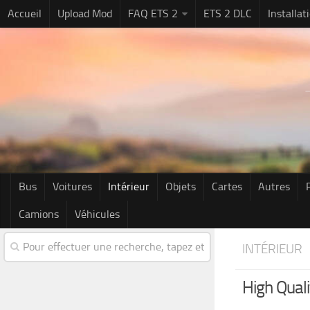
Accueil
Upload Mod
FAQ ETS 2
ETS 2 DLC
Installa
Bus
Voitures
Intérieur
Objets
Cartes
Autres
Camions
Véhicules
INTÉRIEUR
High Qual