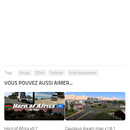
Tags :
Afrique
DOWL
ProMods
Small Adjustments
VOUS POUVEZ AUSSI AIMER...
Horn of Africa v0.7
Caucasus dream map v1.8.1