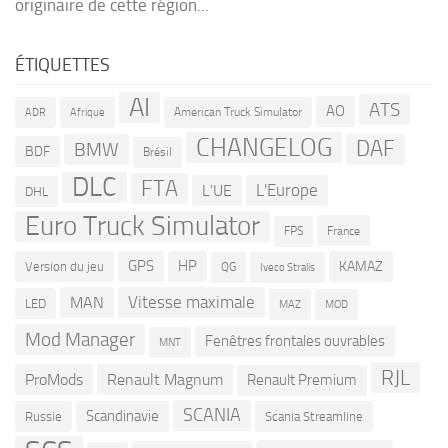
originaire de cette région...
ÉTIQUETTES
AI
ATS
AO
American Truck Simulator
ADR
Afrique
CHANGELOG
DAF
BMW
BDF
Brésil
DLC
FTA
L'Europe
L'UE
DHL
Euro Truck Simulator
France
FPS
GPS
HP
KAMAZ
Version du jeu
QG
Iveco Stralis
Vitesse maximale
MAN
LED
MOD
MAZ
Mod Manager
Fenêtres frontales ouvrables
MNT
RJL
ProMods
Renault Magnum
Renault Premium
SCANIA
Scandinavie
Russie
Scania Streamline