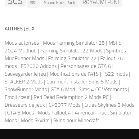
SCS
ROYAUME-UNI
Sound Fixes Pack
SISL
AUTRES JEUX
Mods autorisés
|
Mods Farming Simulator 25
|
MSFS
2024 Modhub
|
Farming Simulator 22 Mods
|
Spintires
MudRunner Mods
|
Farming Simulator 22
|
Fallout 76
mods
|
FS2020 Addons
|
Personnages de GTA 6
|
Sauvegarder le jeu
|
Modifications de l'ATS
|
FS22 mods
|
STALKER 2 Mods
|
Comment installer Sims 5 Mods
|
SnowRunner Mods
|
GTA 6 Mod
|
Sims 4 CC Vêtements
|
Emoji cœur
|
Red Dead Redemption 2 Mods PC
|
Dresseurs de jeux
|
CP2077 Mods
|
Cities Skylines 2 Mods
|
GTA 5 Mods
|
Mods Fallout 4
|
American Truck Simulator
Mods
|
Mods Skyrim
|
Skins pour Minecraft