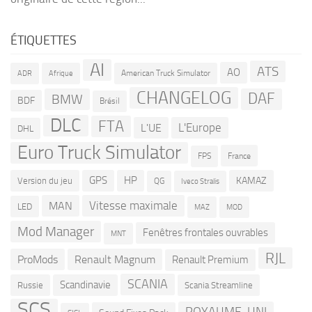
ÉTIQUETTES
AI
ATS
AO
American Truck Simulator
ADR
Afrique
CHANGELOG
DAF
BMW
BDF
Brésil
DLC
FTA
L'Europe
L'UE
DHL
Euro Truck Simulator
France
FPS
GPS
HP
KAMAZ
Version du jeu
QG
Iveco Stralis
Vitesse maximale
MAN
LED
MOD
MAZ
Mod Manager
Fenêtres frontales ouvrables
MNT
RJL
ProMods
Renault Magnum
Renault Premium
SCANIA
Scandinavie
Russie
Scania Streamline
SCS