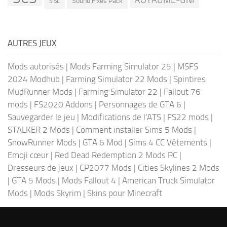
ROYAUME-UNI
Sound Fixes Pack
SISL
AUTRES JEUX
Mods autorisés
|
Mods Farming Simulator 25
|
MSFS
2024 Modhub
|
Farming Simulator 22 Mods
|
Spintires
MudRunner Mods
|
Farming Simulator 22
|
Fallout 76
mods
|
FS2020 Addons
|
Personnages de GTA 6
|
Sauvegarder le jeu
|
Modifications de l'ATS
|
FS22 mods
|
STALKER 2 Mods
|
Comment installer Sims 5 Mods
|
SnowRunner Mods
|
GTA 6 Mod
|
Sims 4 CC Vêtements
|
Emoji cœur
|
Red Dead Redemption 2 Mods PC
|
Dresseurs de jeux
|
CP2077 Mods
|
Cities Skylines 2 Mods
|
GTA 5 Mods
|
Mods Fallout 4
|
American Truck Simulator
Mods
|
Mods Skyrim
|
Skins pour Minecraft