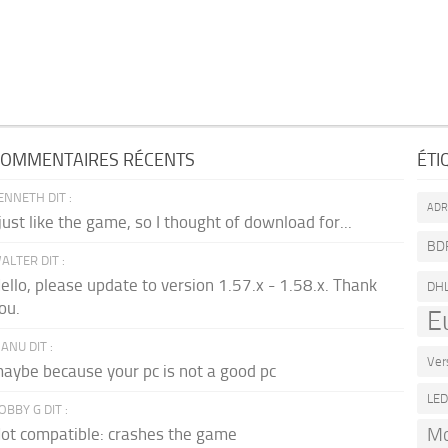
OMMENTAIRES RÉCENTS
ÉTI
ENNETH DIT :
AD
 just like the game, so I thought of download for...
BD
ALTER DIT :
ello, please update to version 1.57.x - 1.58.x. Thank
DH
ou.
E
ANU DIT :
Ver
aybe because your pc is not a good pc
LE
OBBY G DIT :
Mo
ot compatible: crashes the game