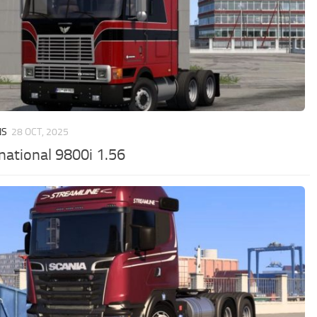
NS
28 OCT, 2025
rnational 9800i 1.56