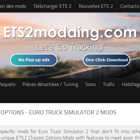
tion des mods
Télécharger ETS 2
Nouvelles ETS 2
Contacts
Paquets
Pièces détachées / Tuning
Sons
Trafic
Habillag
 OPTIONS - EURO TRUCK SIMULATOR 2 MODS
 specific mods for Euro Truck Simulator 2 that don't fit into ot
f unique ETS2 Chassis Options Mods with features to meet even th