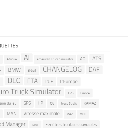
QUETTES
AI
ATS
AO
American Truck Simulator
R
Afrique
CHANGELOG
DAF
BMW
F
Brésil
DLC
FTA
L'Europe
L'UE
L
uro Truck Simulator
France
FPS
GPS
HP
KAMAZ
sion du jeu
QG
Iveco Stralis
Vitesse maximale
MAN
D
MOD
MAZ
d Manager
Fenêtres frontales ouvrables
MNT