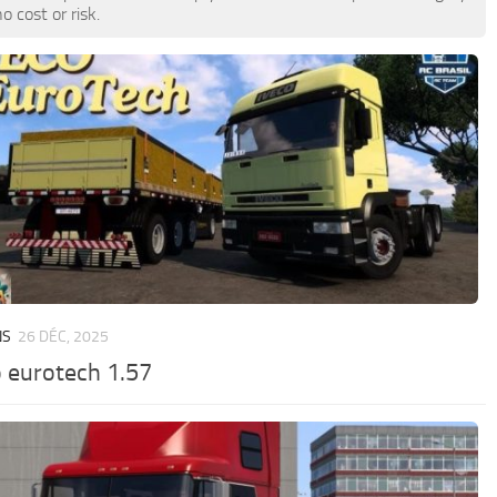
 cost or risk.
NS
26 DÉC, 2025
o eurotech 1.57