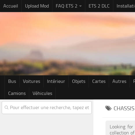
Accueil
Upload Mod
FAQ ETS 2
ETS 2 DLC
Installa
Bus
Voitures
Intérieur
Objets
Cartes
Autres
Camions
Véhicules
CHASSIS
Looking for
collection o