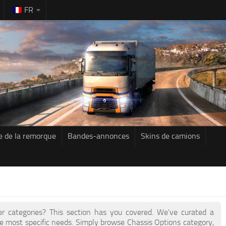
FR
e de la remorque
Bandes-annonces
Skins de camions
her categories? This section has you covered. We've curated a
e most specific needs. Simply browse Chassis Options category,