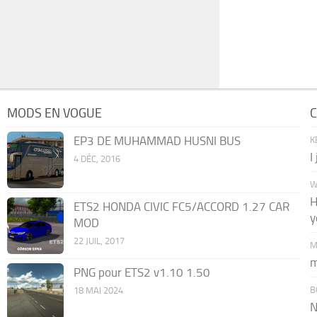
MODS EN VOGUE
C
EP3 DE MUHAMMAD HUSNI BUS
K
I
4 DÉC, 2016
W
H
ETS2 HONDA CIVIC FC5/ACCORD 1.27 CAR
y
MOD
22 JUIL, 2017
M
m
PNG pour ETS2 v1.10 1.50
B
18 MAI 2024
N