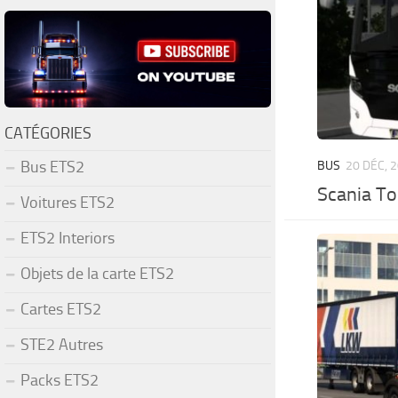
CATÉGORIES
Bus ETS2
BUS
20 DÉC, 
Scania To
Voitures ETS2
ETS2 Interiors
Objets de la carte ETS2
Cartes ETS2
STE2 Autres
Packs ETS2