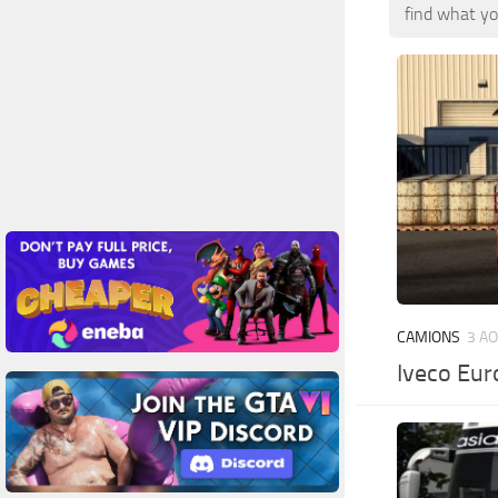
find what yo
CAMIONS
3 AO
Iveco Eur