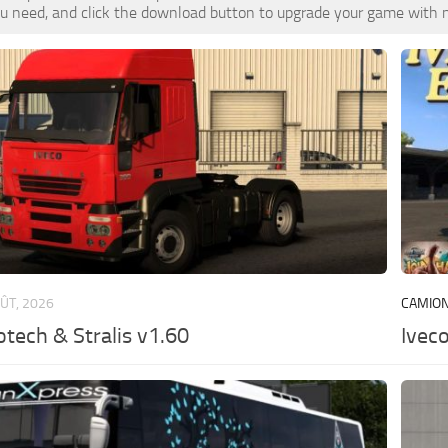
u need, and click the download button to upgrade your game with no
ÛT, 2026
CAMIO
otech & Stralis v1.60
Ivec