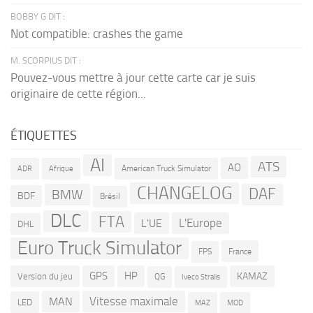
BOBBY G DIT :
Not compatible: crashes the game
M. SCORPIUS DIT :
Pouvez-vous mettre à jour cette carte car je suis
originaire de cette région...
ÉTIQUETTES
AI
ATS
AO
American Truck Simulator
ADR
Afrique
CHANGELOG
DAF
BMW
BDF
Brésil
DLC
FTA
L'Europe
L'UE
DHL
Euro Truck Simulator
France
FPS
GPS
HP
KAMAZ
Version du jeu
QG
Iveco Stralis
Vitesse maximale
MAN
LED
MOD
MAZ