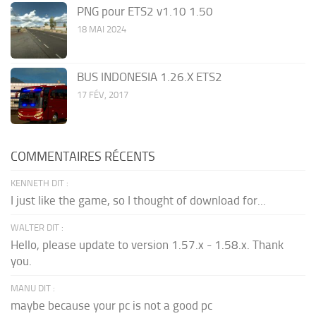
PNG pour ETS2 v1.10 1.50
18 MAI 2024
BUS INDONESIA 1.26.X ETS2
17 FÉV, 2017
COMMENTAIRES RÉCENTS
KENNETH DIT :
I just like the game, so I thought of download for...
WALTER DIT :
Hello, please update to version 1.57.x - 1.58.x. Thank
you.
MANU DIT :
maybe because your pc is not a good pc