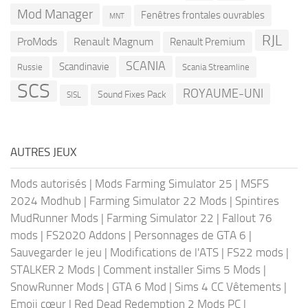
Mod Manager
Fenêtres frontales ouvrables
MNT
RJL
ProMods
Renault Magnum
Renault Premium
SCANIA
Scandinavie
Russie
Scania Streamline
SCS
ROYAUME-UNI
Sound Fixes Pack
SISL
AUTRES JEUX
Mods autorisés
|
Mods Farming Simulator 25
|
MSFS
2024 Modhub
|
Farming Simulator 22 Mods
|
Spintires
MudRunner Mods
|
Farming Simulator 22
|
Fallout 76
mods
|
FS2020 Addons
|
Personnages de GTA 6
|
Sauvegarder le jeu
|
Modifications de l'ATS
|
FS22 mods
|
STALKER 2 Mods
|
Comment installer Sims 5 Mods
|
SnowRunner Mods
|
GTA 6 Mod
|
Sims 4 CC Vêtements
|
Emoji cœur
|
Red Dead Redemption 2 Mods PC
|