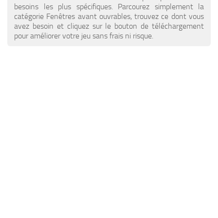
Nouvelles ETS 2
Autres
besoins les plus spécifiques. Parcourez simplement la
catégorie Fenêtres avant ouvrables, trouvez ce dont vous
Contacts
Paquets
avez besoin et cliquez sur le bouton de téléchargement
pour améliorer votre jeu sans frais ni risque.
FR
Pièces détachées / Tuning
EN
Sons
DE
Trafic
TR
Habillage de la remorque
PT
Bandes-annonces
PL
Skins de camions
RO
Camions
Véhicules