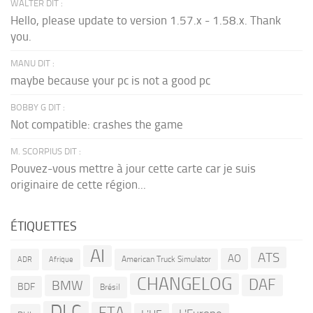
WALTER DIT :
Hello, please update to version 1.57.x - 1.58.x. Thank
you.
MANU DIT :
maybe because your pc is not a good pc
BOBBY G DIT :
Not compatible: crashes the game
M. SCORPIUS DIT :
Pouvez-vous mettre à jour cette carte car je suis
originaire de cette région...
ÉTIQUETTES
AI
ATS
AO
American Truck Simulator
ADR
Afrique
CHANGELOG
DAF
BMW
BDF
Brésil
DLC
FTA