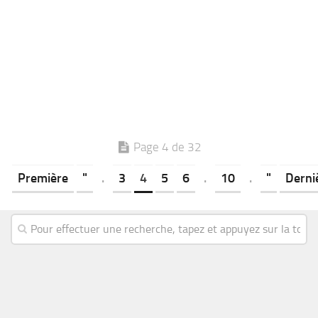
Page 4 de 32
Première
"
.
3
4
5
6
.
10
.
"
Derni