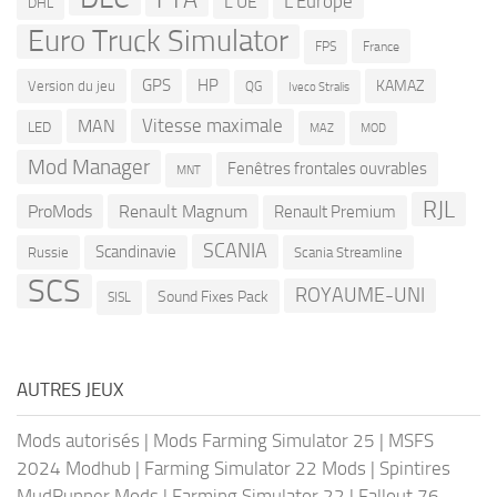
L'Europe
L'UE
DHL
Euro Truck Simulator
France
FPS
GPS
HP
KAMAZ
Version du jeu
QG
Iveco Stralis
Vitesse maximale
MAN
LED
MOD
MAZ
Mod Manager
Fenêtres frontales ouvrables
MNT
RJL
ProMods
Renault Magnum
Renault Premium
SCANIA
Scandinavie
Russie
Scania Streamline
SCS
ROYAUME-UNI
Sound Fixes Pack
SISL
AUTRES JEUX
Mods autorisés
|
Mods Farming Simulator 25
|
MSFS
2024 Modhub
|
Farming Simulator 22 Mods
|
Spintires
MudRunner Mods
|
Farming Simulator 22
|
Fallout 76