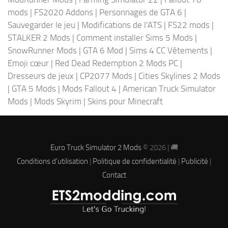
mods
|
FS2020 Addons
|
Personnages de GTA 6
|
Sauvegarder le jeu
|
Modifications de l'ATS
|
FS22 mods
|
STALKER 2 Mods
|
Comment installer Sims 5 Mods
|
SnowRunner Mods
|
GTA 6 Mod
|
Sims 4 CC Vêtements
|
Emoji cœur
|
Red Dead Redemption 2 Mods PC
|
Dresseurs de jeux
|
CP2077 Mods
|
Cities Skylines 2 Mods
|
GTA 5 Mods
|
Mods Fallout 4
|
American Truck Simulator
Mods
|
Mods Skyrim
|
Skins pour Minecraft
Euro Truck Simulator 2 Mods
© 2026 | 🚚
Conditions d'utilisation
|
Politique de confidentialité
|
Publicité
|
Contact