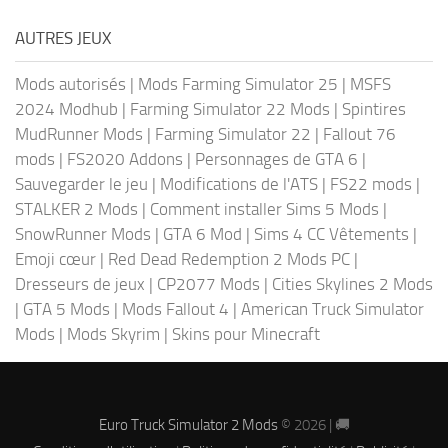
AUTRES JEUX
Mods autorisés
|
Mods Farming Simulator 25
|
MSFS
2024 Modhub
|
Farming Simulator 22 Mods
|
Spintires
MudRunner Mods
|
Farming Simulator 22
|
Fallout 76
mods
|
FS2020 Addons
|
Personnages de GTA 6
|
Sauvegarder le jeu
|
Modifications de l'ATS
|
FS22 mods
|
STALKER 2 Mods
|
Comment installer Sims 5 Mods
|
SnowRunner Mods
|
GTA 6 Mod
|
Sims 4 CC Vêtements
|
Emoji cœur
|
Red Dead Redemption 2 Mods PC
|
Dresseurs de jeux
|
CP2077 Mods
|
Cities Skylines 2 Mods
|
GTA 5 Mods
|
Mods Fallout 4
|
American Truck Simulator
Mods
|
Mods Skyrim
|
Skins pour Minecraft
Euro Truck Simulator 2 Mods
© 2026 | 🚚