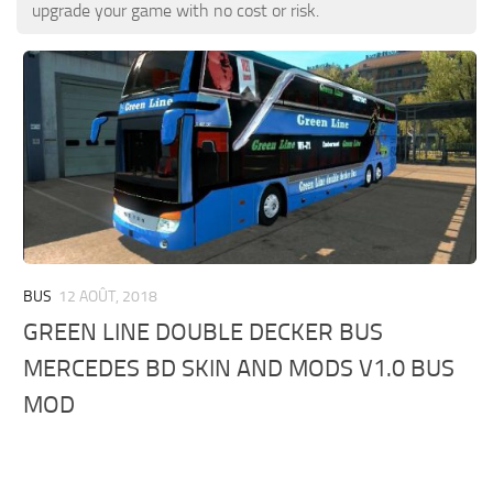
Nouvelles ETS 2
Autres
upgrade your game with no cost or risk.
Contacts
Paquets
FR
Pièces détachées / Tuning
EN
Sons
DE
Trafic
TR
Habillage de la remorque
PT
Bandes-annonces
PL
Skins de camions
BUS
12 AOÛT, 2018
RO
GREEN LINE DOUBLE DECKER BUS
Camions
MERCEDES BD SKIN AND MODS V1.0 BUS
Véhicules
MOD