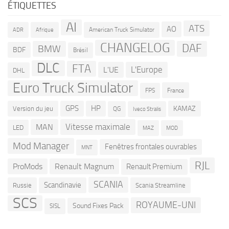
ÉTIQUETTES
AI
ATS
AO
American Truck Simulator
ADR
Afrique
CHANGELOG
DAF
BMW
BDF
Brésil
DLC
FTA
L'Europe
L'UE
DHL
Euro Truck Simulator
France
FPS
GPS
HP
KAMAZ
Version du jeu
QG
Iveco Stralis
Vitesse maximale
MAN
LED
MOD
MAZ
Mod Manager
Fenêtres frontales ouvrables
MNT
RJL
ProMods
Renault Magnum
Renault Premium
SCANIA
Scandinavie
Russie
Scania Streamline
SCS
ROYAUME-UNI
Sound Fixes Pack
SISL