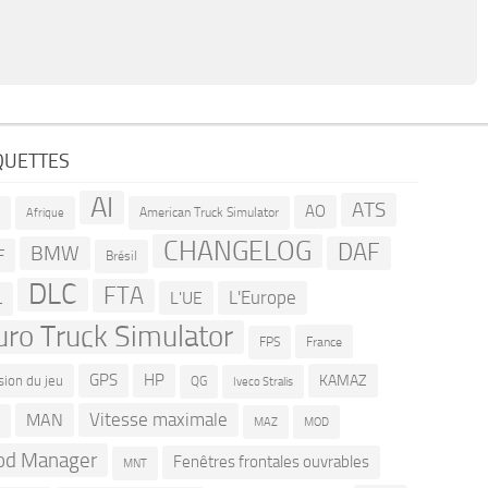
QUETTES
AI
ATS
AO
American Truck Simulator
R
Afrique
CHANGELOG
DAF
BMW
F
Brésil
DLC
FTA
L'Europe
L'UE
L
uro Truck Simulator
France
FPS
GPS
HP
KAMAZ
sion du jeu
QG
Iveco Stralis
Vitesse maximale
MAN
D
MOD
MAZ
d Manager
Fenêtres frontales ouvrables
MNT