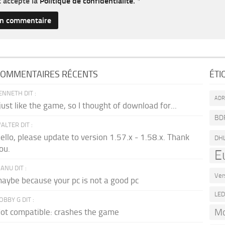
et accepté la
Politique de confidentialité
.
*
OMMENTAIRES RÉCENTS
ÉTI
ENNETH DIT :
AD
 just like the game, so I thought of download for...
BD
ALTER DIT :
ello, please update to version 1.57.x - 1.58.x. Thank
DH
ou.
E
ANU DIT :
Ver
aybe because your pc is not a good pc
LE
OBBY G DIT :
Mo
ot compatible: crashes the game