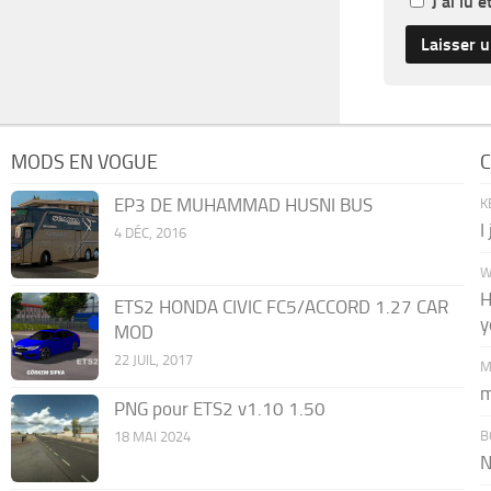
J'ai lu 
MODS EN VOGUE
C
EP3 DE MUHAMMAD HUSNI BUS
K
I
4 DÉC, 2016
W
H
ETS2 HONDA CIVIC FC5/ACCORD 1.27 CAR
y
MOD
22 JUIL, 2017
M
m
PNG pour ETS2 v1.10 1.50
B
18 MAI 2024
N