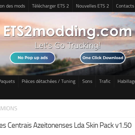
tion des mods
Télécharger ETS 2
Nouvelles ETS 2
Contacts
Paquets
Pièces détachées / Tuning
Sons
Trafic
Habillag
AMIONS
es Centrais Azeitonenses Lda Skin Pack v1.50