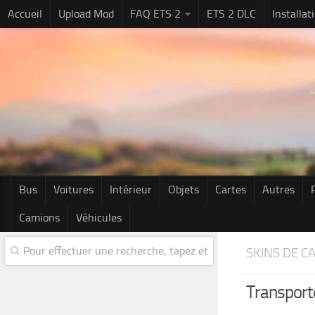
Accueil
Upload Mod
FAQ ETS 2
ETS 2 DLC
Installa
Bus
Voitures
Intérieur
Objets
Cartes
Autres
Camions
Véhicules
SKINS DE C
Transport