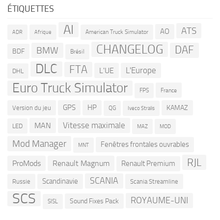
ÉTIQUETTES
AI
ATS
AO
American Truck Simulator
ADR
Afrique
CHANGELOG
DAF
BMW
BDF
Brésil
DLC
FTA
L'Europe
L'UE
DHL
Euro Truck Simulator
France
FPS
GPS
HP
KAMAZ
Version du jeu
QG
Iveco Stralis
Vitesse maximale
MAN
LED
MOD
MAZ
Mod Manager
Fenêtres frontales ouvrables
MNT
RJL
ProMods
Renault Magnum
Renault Premium
SCANIA
Scandinavie
Russie
Scania Streamline
SCS
ROYAUME-UNI
Sound Fixes Pack
SISL