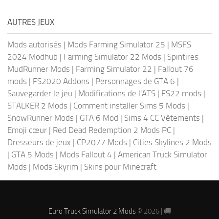
AUTRES JEUX
Mods autorisés
|
Mods Farming Simulator 25
|
MSFS
2024 Modhub
|
Farming Simulator 22 Mods
|
Spintires
MudRunner Mods
|
Farming Simulator 22
|
Fallout 76
mods
|
FS2020 Addons
|
Personnages de GTA 6
|
Sauvegarder le jeu
|
Modifications de l'ATS
|
FS22 mods
|
STALKER 2 Mods
|
Comment installer Sims 5 Mods
|
SnowRunner Mods
|
GTA 6 Mod
|
Sims 4 CC Vêtements
|
Emoji cœur
|
Red Dead Redemption 2 Mods PC
|
Dresseurs de jeux
|
CP2077 Mods
|
Cities Skylines 2 Mods
|
GTA 5 Mods
|
Mods Fallout 4
|
American Truck Simulator
Mods
|
Mods Skyrim
|
Skins pour Minecraft
Euro Truck Simulator 2 Mods
© 2026 | 🚚