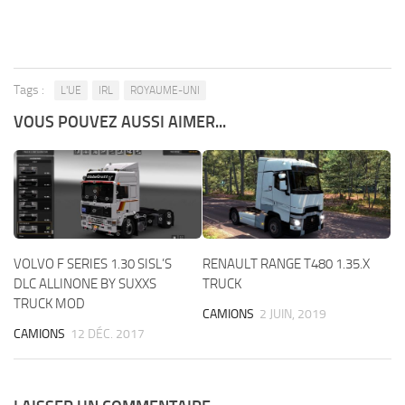
Tags :
L'UE
IRL
ROYAUME-UNI
VOUS POUVEZ AUSSI AIMER...
VOLVO F SERIES 1.30 SISL’S
RENAULT RANGE T480 1.35.X
DLC ALLINONE BY SUXXS
TRUCK
TRUCK MOD
CAMIONS
2 JUIN, 2019
CAMIONS
12 DÉC. 2017