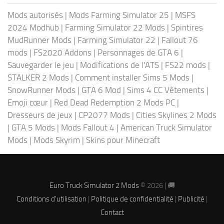
Mods autorisés
|
Mods Farming Simulator 25
|
MSFS
2024 Modhub
|
Farming Simulator 22 Mods
|
Spintires
MudRunner Mods
|
Farming Simulator 22
|
Fallout 76
mods
|
FS2020 Addons
|
Personnages de GTA 6
|
Sauvegarder le jeu
|
Modifications de l'ATS
|
FS22 mods
|
STALKER 2 Mods
|
Comment installer Sims 5 Mods
|
SnowRunner Mods
|
GTA 6 Mod
|
Sims 4 CC Vêtements
|
Emoji cœur
|
Red Dead Redemption 2 Mods PC
|
Dresseurs de jeux
|
CP2077 Mods
|
Cities Skylines 2 Mods
|
GTA 5 Mods
|
Mods Fallout 4
|
American Truck Simulator
Mods
|
Mods Skyrim
|
Skins pour Minecraft
Euro Truck Simulator 2 Mods
© 2026 | 🚚
Conditions d'utilisation
|
Politique de confidentialité
|
Publicité
|
Contact