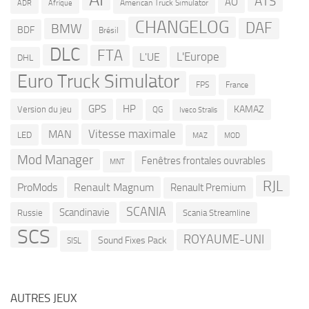
ATS
AO
American Truck Simulator
ADR
Afrique
CHANGELOG
DAF
BMW
BDF
Brésil
DLC
FTA
L'Europe
L'UE
DHL
Euro Truck Simulator
France
FPS
GPS
HP
KAMAZ
Version du jeu
QG
Iveco Stralis
Vitesse maximale
MAN
LED
MOD
MAZ
Mod Manager
Fenêtres frontales ouvrables
MNT
RJL
ProMods
Renault Magnum
Renault Premium
SCANIA
Scandinavie
Russie
Scania Streamline
SCS
ROYAUME-UNI
Sound Fixes Pack
SISL
AUTRES JEUX