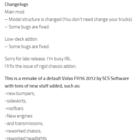
Changelogs
Main mod
– Model structure is changed (You don’t need change your trucks).
– Some bugs are fixed.
Low-deck addon.
– Some bugs are fixed.
Sorry for late release. I’m busy IRL.
I’ll fix the issue of rigid chassis addon.
This is a remake of a default Volvo FH16 2012 by SCS Software
with tons of new stuff added, such as:
-new bumpers,
-sideskirts,
-roofbars.
-New engines
-and transmissions,
-reworked chassis,
-reworked headlights