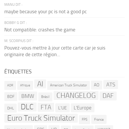
MANU DIT :
maybe because your pc is not a good pc
BOBBY G DIT :
Not compatible: crashes the game
M. SCORPIUS DIT :
Pouvez-vous mettre à jour cette carte car je suis
originaire de cette région...
ÉTIQUETTES
AI
ATS
AO
American Truck Simulator
ADR
Afrique
CHANGELOG
DAF
BMW
BDF
Brésil
DLC
FTA
L'Europe
L'UE
DHL
Euro Truck Simulator
France
FPS