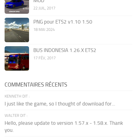
MOD
22 JUIL, 2017
PNG pour ETS2 v1.10 1.50
18 MAI 2024
BUS INDONESIA 1.26.X ETS2
17 FÉV, 2017
COMMENTAIRES RÉCENTS
KENNETH DIT :
I just like the game, so I thought of download for...
WALTER DIT :
Hello, please update to version 1.57.x - 1.58.x. Thank
you.