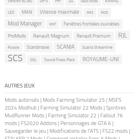
GPS
HP
KAMAZ
Version du jeu
QG
Iveco Stralis
Vitesse maximale
MAN
LED
MOD
MAZ
Mod Manager
Fenêtres frontales ouvrables
MNT
RJL
ProMods
Renault Magnum
Renault Premium
SCANIA
Scandinavie
Russie
Scania Streamline
SCS
ROYAUME-UNI
Sound Fixes Pack
SISL
AUTRES JEUX
Mods autorisés
|
Mods Farming Simulator 25
|
MSFS
2024 Modhub
|
Farming Simulator 22 Mods
|
Spintires
MudRunner Mods
|
Farming Simulator 22
|
Fallout 76
mods
|
FS2020 Addons
|
Personnages de GTA 6
|
Sauvegarder le jeu
|
Modifications de l'ATS
|
FS22 mods
|
STALKER 2 Mods
|
Comment installer Sims 5 Mods
|