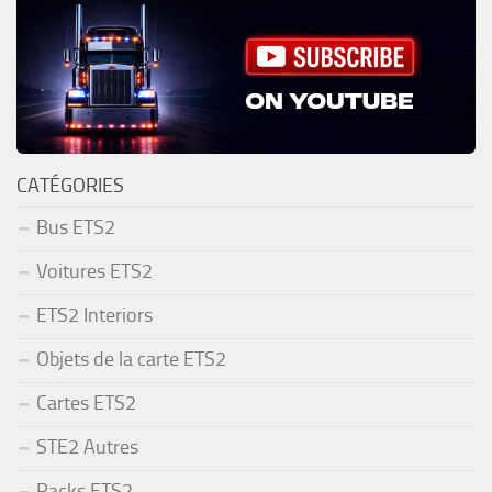
CATÉGORIES
Bus ETS2
Voitures ETS2
ETS2 Interiors
Objets de la carte ETS2
Cartes ETS2
STE2 Autres
Packs ETS2