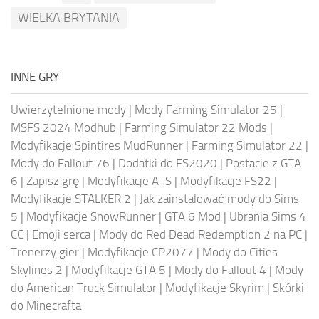
WIELKA BRYTANIA
INNE GRY
Uwierzytelnione mody
|
Mody Farming Simulator 25
|
MSFS 2024 Modhub
|
Farming Simulator 22 Mods
|
Modyfikacje Spintires MudRunner
|
Farming Simulator 22
|
Mody do Fallout 76
|
Dodatki do FS2020
|
Postacie z GTA
6
|
Zapisz grę
|
Modyfikacje ATS
|
Modyfikacje FS22
|
Modyfikacje STALKER 2
|
Jak zainstalować mody do Sims
5
|
Modyfikacje SnowRunner
|
GTA 6 Mod
|
Ubrania Sims 4
CC
|
Emoji serca
|
Mody do Red Dead Redemption 2 na PC
|
Trenerzy gier
|
Modyfikacje CP2077
|
Mody do Cities
Skylines 2
|
Modyfikacje GTA 5
|
Mody do Fallout 4
|
Mody
do American Truck Simulator
|
Modyfikacje Skyrim
|
Skórki
do Minecrafta