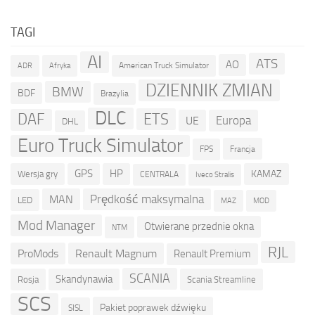
TAGI
AI
ATS
AO
American Truck Simulator
ADR
Afryka
DZIENNIK ZMIAN
BMW
BDF
Brazylia
DLC
ETS
DAF
Europa
UE
DHL
Euro Truck Simulator
Francja
FPS
GPS
HP
KAMAZ
Wersja gry
CENTRALA
Iveco Stralis
Prędkość maksymalna
MAN
LED
MOD
MAZ
Mod Manager
Otwierane przednie okna
NTM
RJL
ProMods
Renault Magnum
Renault Premium
SCANIA
Skandynawia
Rosja
Scania Streamline
SCS
Pakiet poprawek dźwięku
SISL