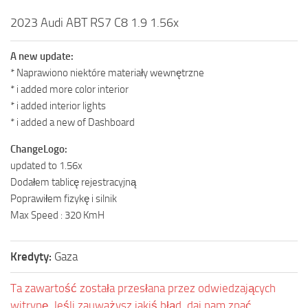
2023 Audi ABT RS7 C8 1.9 1.56x
A new update:
* Naprawiono niektóre materiały wewnętrzne
* i added more color interior
* i added interior lights
* i added a new of Dashboard
ChangeLogo:
updated to 1.56x
Dodałem tablicę rejestracyjną
Poprawiłem fizykę i silnik
Max Speed : 320 KmH
Kredyty:
Gaza
Ta zawartość została przesłana przez odwiedzających
witrynę. Jeśli zauważysz jakiś błąd, daj nam znać.