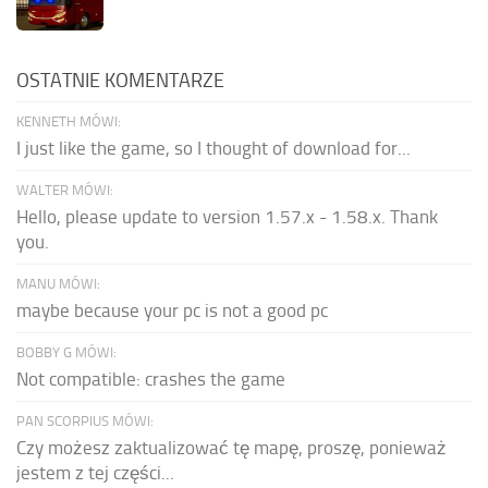
OSTATNIE KOMENTARZE
KENNETH MÓWI:
I just like the game, so I thought of download for...
WALTER MÓWI:
Hello, please update to version 1.57.x - 1.58.x. Thank
you.
MANU MÓWI:
maybe because your pc is not a good pc
BOBBY G MÓWI:
Not compatible: crashes the game
PAN SCORPIUS MÓWI:
Czy możesz zaktualizować tę mapę, proszę, ponieważ
jestem z tej części...