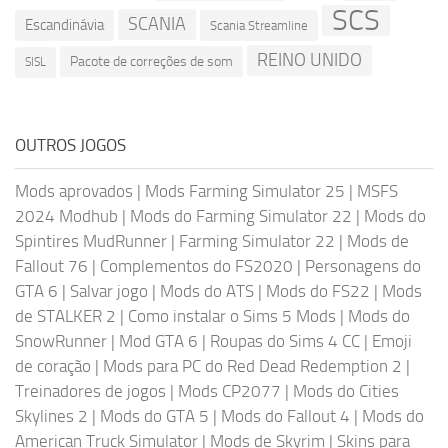
SCS
SCANIA
Escandinávia
Scania Streamline
REINO UNIDO
Pacote de correções de som
SISL
OUTROS JOGOS
Mods aprovados
|
Mods Farming Simulator 25
|
MSFS
2024 Modhub
|
Mods do Farming Simulator 22
|
Mods do
Spintires MudRunner
|
Farming Simulator 22
|
Mods de
Fallout 76
|
Complementos do FS2020
|
Personagens do
GTA 6
|
Salvar jogo
|
Mods do ATS
|
Mods do FS22
|
Mods
de STALKER 2
|
Como instalar o Sims 5 Mods
|
Mods do
SnowRunner
|
Mod GTA 6
|
Roupas do Sims 4 CC
|
Emoji
de coração
|
Mods para PC do Red Dead Redemption 2
|
Treinadores de jogos
|
Mods CP2077
|
Mods do Cities
Skylines 2
|
Mods do GTA 5
|
Mods do Fallout 4
|
Mods do
American Truck Simulator
|
Mods de Skyrim
|
Skins para