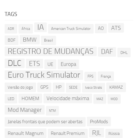
TAGS
IA
ATS
AO
American Truck Simulator
ADR
África
BMW
BDF
Brasil
REGISTRO DE MUDANÇAS
DAF
DHL
DLC
ETS
Europa
UE
Euro Truck Simulator
França
FPS
GPS
HP
KAMAZ
Versão do jogo
SEDE
Iveco Stralis
Velocidade máxima
HOMEM
LED
MOD
MAZ
Mod Manager
NTM
ProMods
Janelas frontais que podem ser abertas
RJL
Renault Magnum
Renault Premium
Rússia