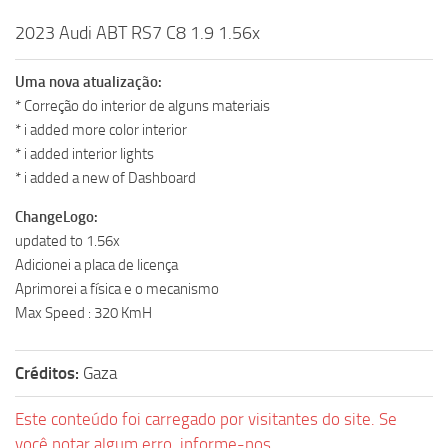
2023 Audi ABT RS7 C8 1.9 1.56x
Uma nova atualização:
* Correção do interior de alguns materiais
* i added more color interior
* i added interior lights
* i added a new of Dashboard
ChangeLogo:
updated to 1.56x
Adicionei a placa de licença
Aprimorei a física e o mecanismo
Max Speed : 320 KmH
Créditos:
Gaza
Este conteúdo foi carregado por visitantes do site. Se
você notar algum erro, informe-nos.