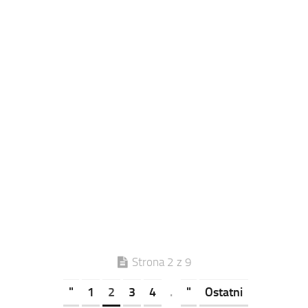
Strona 2 z 9
"
1
2
3
4
.
"
Ostatni