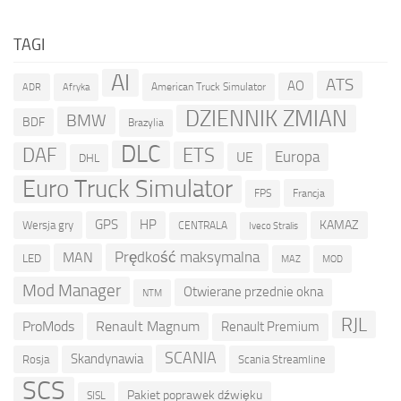
TAGI
AI
ATS
AO
American Truck Simulator
ADR
Afryka
DZIENNIK ZMIAN
BMW
BDF
Brazylia
DLC
ETS
DAF
Europa
UE
DHL
Euro Truck Simulator
Francja
FPS
GPS
HP
KAMAZ
Wersja gry
CENTRALA
Iveco Stralis
Prędkość maksymalna
MAN
LED
MOD
MAZ
Mod Manager
Otwierane przednie okna
NTM
RJL
ProMods
Renault Magnum
Renault Premium
SCANIA
Skandynawia
Rosja
Scania Streamline
SCS
Pakiet poprawek dźwięku
SISL