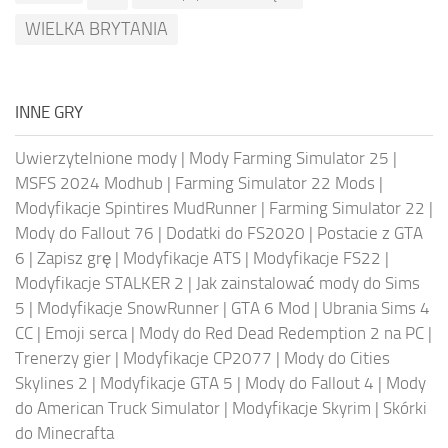
WIELKA BRYTANIA
INNE GRY
Uwierzytelnione mody
|
Mody Farming Simulator 25
|
MSFS 2024 Modhub
|
Farming Simulator 22 Mods
|
Modyfikacje Spintires MudRunner
|
Farming Simulator 22
|
Mody do Fallout 76
|
Dodatki do FS2020
|
Postacie z GTA
6
|
Zapisz grę
|
Modyfikacje ATS
|
Modyfikacje FS22
|
Modyfikacje STALKER 2
|
Jak zainstalować mody do Sims
5
|
Modyfikacje SnowRunner
|
GTA 6 Mod
|
Ubrania Sims 4
CC
|
Emoji serca
|
Mody do Red Dead Redemption 2 na PC
|
Trenerzy gier
|
Modyfikacje CP2077
|
Mody do Cities
Skylines 2
|
Modyfikacje GTA 5
|
Mody do Fallout 4
|
Mody
do American Truck Simulator
|
Modyfikacje Skyrim
|
Skórki
do Minecrafta