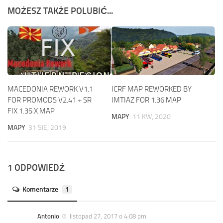
MOŻESZ TAKŻE POLUBIĆ...
MACEDONIA REWORK V1.1
ICRF MAP REWORKED BY
FOR PROMODS V2.41 + SR
IMTIAZ FOR 1.36 MAP
FIX 1.35.X MAP
MAPY
11 KW, 2020
MAPY
31 SIE, 2019
1 ODPOWIEDŹ
Komentarze
1
Antonio
listopad 27, 2017 o 4:08 pm