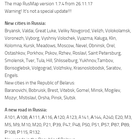
The map RusMap version 1.7.4 from 26.11.17
Warning! It’s not a special update!!!
New cities in Russia:
Bryansk, Valdai, Great Luke, Veliky Novgorod, Velizh, Volokolamsk,
Voronezh, Vyborg, Vyshniy Volochek, Vyazma, Kaluga, Klin,
Kolomna, Kursk, Meadows, Moscow, Nevel, Obninsk, Orel,
Ostashkov, Porkhov, Pskov, Rzhev, Roslavl, Saint Petersburg,
Smolensk, Tver, Tula, Hill, Shlisselburg, Yukhnov,Tambov,
Borisoglebsk, Volgograd, Volzhskiy, Krasnoslobodsk, Saratov,
Engels.
New cities in the Republic of Belarus:
Baranovichi, Bobruisk, Brest, Vitebsk, Gomel, Minsk, Mogilev,
Mozyr, Mstislavl, Orsha, Pinsk, Slutsk.
A new road in Russia:
A101, А108, А111, А116, А120, A123, A141, А144, A240, E20, M3,
M5, M9, M10, M20, P21, Р39, P47, P48, P50, P51, Р57, Р87, Р89,
Р108, Р115, R132.