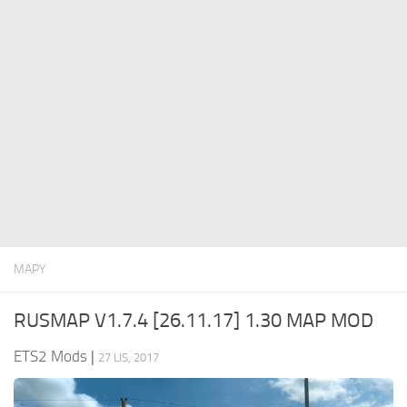
ETS 2 News
Inne
Kontakty
Pakiety
PL
Części / tuning
EN
Dźwięki
DE
Ruch drogowy
TR
Skórki do przyczep
PT
Zwiastuny
FR
Skórki ciężarówek
RO
MAPY
Ciężarówki
Pojazdy
RUSMAP V1.7.4 [26.11.17] 1.30 MAP MOD
ETS2 Mods
|
27 LIS, 2017