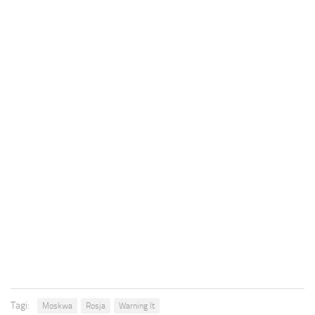
Tagi:
Moskwa
Rosja
Warning It