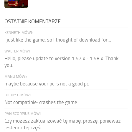
OSTATNIE KOMENTARZE
KENNETH MÓWI:
I just like the game, so I thought of download for...
WALTER MÓWI:
Hello, please update to version 1.57.x - 1.58.x. Thank
you.
MANU MÓWI:
maybe because your pc is not a good pc
BOBBY G MÓWI:
Not compatible: crashes the game
PAN SCORPIUS MÓWI:
Czy możesz zaktualizować tę mapę, proszę, ponieważ
jestem z tej części...