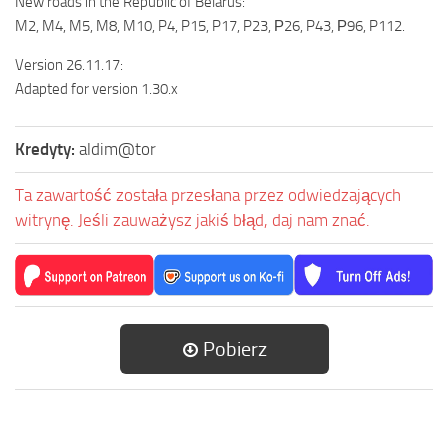
New roads in the Republic of Belarus:
M2, M4, M5, M8, M10, P4, P15, P17, P23, Р26, P43, Р96, P112.
Version 26.11.17:
Adapted for version 1.30.x
Kredyty:
aldim@tor
Ta zawartość została przesłana przez odwiedzających
witrynę. Jeśli zauważysz jakiś błąd, daj nam znać.
Pobierz