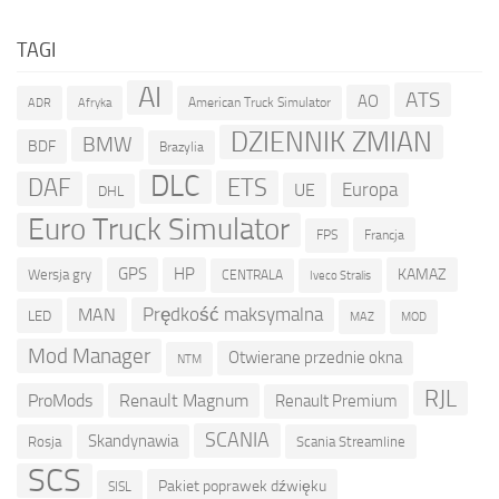
TAGI
AI
ATS
AO
American Truck Simulator
ADR
Afryka
DZIENNIK ZMIAN
BMW
BDF
Brazylia
DLC
ETS
DAF
Europa
UE
DHL
Euro Truck Simulator
Francja
FPS
GPS
HP
KAMAZ
Wersja gry
CENTRALA
Iveco Stralis
Prędkość maksymalna
MAN
LED
MOD
MAZ
Mod Manager
Otwierane przednie okna
NTM
RJL
ProMods
Renault Magnum
Renault Premium
SCANIA
Skandynawia
Rosja
Scania Streamline
SCS
Pakiet poprawek dźwięku
SISL