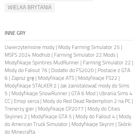
WIELKA BRYTANIA
INNE GRY
Uwierzytelnione mody
|
Mody Farming Simulator 25
|
MSFS 2024 Modhub
|
Farming Simulator 22 Mods
|
Modyfikacje Spintires MudRunner
|
Farming Simulator 22
|
Mody do Fallout 76
|
Dodatki do FS2020
|
Postacie z GTA
6
|
Zapisz grę
|
Modyfikacje ATS
|
Modyfikacje FS22
|
Modyfikacje STALKER 2
|
Jak zainstalować mody do Sims
5
|
Modyfikacje SnowRunner
|
GTA 6 Mod
|
Ubrania Sims 4
CC
|
Emoji serca
|
Mody do Red Dead Redemption 2 na PC
|
Trenerzy gier
|
Modyfikacje CP2077
|
Mody do Cities
Skylines 2
|
Modyfikacje GTA 5
|
Mody do Fallout 4
|
Mody
do American Truck Simulator
|
Modyfikacje Skyrim
|
Skórki
do Minecrafta