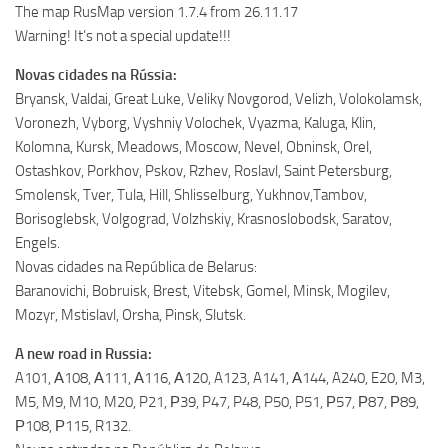
The map RusMap version 1.7.4 from 26.11.17
Warning! It’s not a special update!!!
Novas cidades na Rússia:
Bryansk, Valdai, Great Luke, Veliky Novgorod, Velizh, Volokolamsk,
Voronezh, Vyborg, Vyshniy Volochek, Vyazma, Kaluga, Klin,
Kolomna, Kursk, Meadows, Moscow, Nevel, Obninsk, Orel,
Ostashkov, Porkhov, Pskov, Rzhev, Roslavl, Saint Petersburg,
Smolensk, Tver, Tula, Hill, Shlisselburg, Yukhnov,Tambov,
Borisoglebsk, Volgograd, Volzhskiy, Krasnoslobodsk, Saratov,
Engels.
Novas cidades na República de Belarus:
Baranovichi, Bobruisk, Brest, Vitebsk, Gomel, Minsk, Mogilev,
Mozyr, Mstislavl, Orsha, Pinsk, Slutsk.
A new road in Russia:
A101, А108, А111, А116, А120, A123, A141, А144, A240, E20, M3,
M5, M9, M10, M20, P21, Р39, P47, P48, P50, P51, Р57, Р87, Р89,
Р108, Р115, R132.