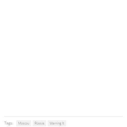
Tags:
Moscou
Rússia
Warning It