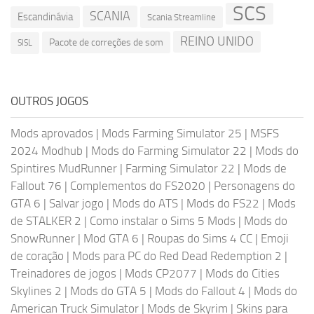
SCS
SCANIA
Escandinávia
Scania Streamline
REINO UNIDO
Pacote de correções de som
SISL
OUTROS JOGOS
Mods aprovados
|
Mods Farming Simulator 25
|
MSFS
2024 Modhub
|
Mods do Farming Simulator 22
|
Mods do
Spintires MudRunner
|
Farming Simulator 22
|
Mods de
Fallout 76
|
Complementos do FS2020
|
Personagens do
GTA 6
|
Salvar jogo
|
Mods do ATS
|
Mods do FS22
|
Mods
de STALKER 2
|
Como instalar o Sims 5 Mods
|
Mods do
SnowRunner
|
Mod GTA 6
|
Roupas do Sims 4 CC
|
Emoji
de coração
|
Mods para PC do Red Dead Redemption 2
|
Treinadores de jogos
|
Mods CP2077
|
Mods do Cities
Skylines 2
|
Mods do GTA 5
|
Mods do Fallout 4
|
Mods do
American Truck Simulator
|
Mods de Skyrim
|
Skins para