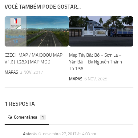
VOCÊ TAMBÉM PODE GOSTAR...
CZECH MAP / MAJOOOU MAP
Map Tây Bắc Bộ – Sơn La –
V1.6 [1.28.X] MAP MOD
Yên Bái – By Nguyễn Thành
Tú 1.56
MAPAS
2 NOV, 2017
MAPAS
6 NOV, 2025
1 RESPOSTA
Comentários
1
Antonio
novembro 27, 2017 às 4:08 pm