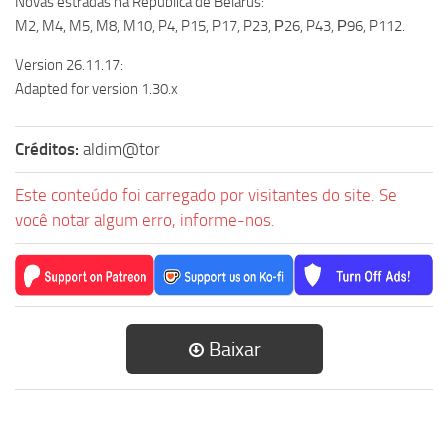
Novas estradas na República de Belarus:
M2, M4, M5, M8, M10, P4, P15, P17, P23, Р26, P43, Р96, P112.
Version 26.11.17:
Adapted for version 1.30.x
Créditos:
aldim@tor
Este conteúdo foi carregado por visitantes do site. Se
você notar algum erro, informe-nos.
Baixar