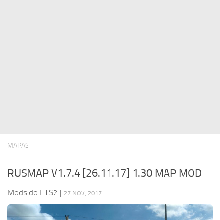
Notícias do ETS 2
Outros
Contatos
Pacotes
PT
Peças / Tuning
EN
Sons
DE
Tráfego
TR
Skins de trailer
PL
Trailers
FR
Skins de caminhão
RO
MAPAS
Caminhões
Veículos
RUSMAP V1.7.4 [26.11.17] 1.30 MAP MOD
Mods do ETS2
|
27 NOV, 2017