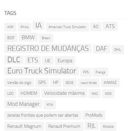
TAGS
IA
ATS
AO
American Truck Simulator
ADR
África
BMW
BDF
Brasil
REGISTRO DE MUDANÇAS
DAF
DHL
DLC
ETS
Europa
UE
Euro Truck Simulator
França
FPS
GPS
HP
KAMAZ
Versão do jogo
SEDE
Iveco Stralis
Velocidade máxima
HOMEM
LED
MOD
MAZ
Mod Manager
NTM
ProMods
Janelas frontais que podem ser abertas
RJL
Renault Magnum
Renault Premium
Rússia