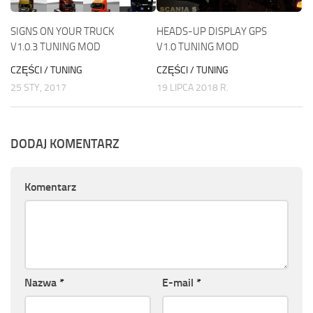
SIGNS ON YOUR TRUCK
HEADS-UP DISPLAY GPS
V1.0.3 TUNING MOD
V1.0 TUNING MOD
CZĘŚCI / TUNING
CZĘŚCI / TUNING
25 STY, 2017
19 LIPCA 2018 R.
DODAJ KOMENTARZ
Komentarz
Nazwa
*
E-mail
*