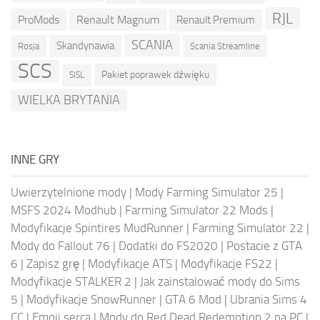
RJL
ProMods
Renault Magnum
Renault Premium
SCANIA
Skandynawia
Rosja
Scania Streamline
SCS
Pakiet poprawek dźwięku
SISL
WIELKA BRYTANIA
INNE GRY
Uwierzytelnione mody
|
Mody Farming Simulator 25
|
MSFS 2024 Modhub
|
Farming Simulator 22 Mods
|
Modyfikacje Spintires MudRunner
|
Farming Simulator 22
|
Mody do Fallout 76
|
Dodatki do FS2020
|
Postacie z GTA
6
|
Zapisz grę
|
Modyfikacje ATS
|
Modyfikacje FS22
|
Modyfikacje STALKER 2
|
Jak zainstalować mody do Sims
5
|
Modyfikacje SnowRunner
|
GTA 6 Mod
|
Ubrania Sims 4
CC
|
Emoji serca
|
Mody do Red Dead Redemption 2 na PC
|