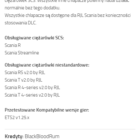
ciężarówek SCS. Wszystkie inne chlapacze powinny nadal działać
normalnie bez tego dodatku.
Wszystkie chlapacze są dostępne dla RJL Scania bez konieczności
stosowania DLC.
Obsługiwane ciężarówki SCS:
Scania R
Scania Streamline
Obsługiwane ciężarówki niestandardowe:
Scania RS v2.0 by RJL
Scania T v2.0 by RJL
Scania R 4-series v2.0 by RJL
Scania T 4-series v2.0 by RJL
Przetestowane Kompatybilne wersje gier:
ETS2 v1.25.x
Kredyty:
BlackBloodRum