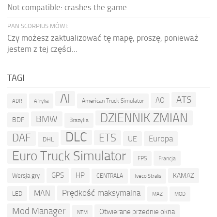
Not compatible: crashes the game
PAN SCORPIUS MÓWI:
Czy możesz zaktualizować tę mapę, proszę, ponieważ
jestem z tej części...
TAGI
AI
ATS
AO
American Truck Simulator
ADR
Afryka
DZIENNIK ZMIAN
BMW
BDF
Brazylia
DLC
ETS
DAF
Europa
UE
DHL
Euro Truck Simulator
Francja
FPS
GPS
HP
KAMAZ
Wersja gry
CENTRALA
Iveco Stralis
Prędkość maksymalna
MAN
LED
MOD
MAZ
Mod Manager
Otwierane przednie okna
NTM