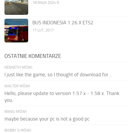
18 MAJA 2024 R.
BUS INDONESIA 1.26.X ETS2
17 LUT, 2017
OSTATNIE KOMENTARZE
KENNETH MÓWI:
I just like the game, so I thought of download for...
WALTER MÓWI:
Hello, please update to version 1.57.x - 1.58.x. Thank
you.
MANU MÓWI:
maybe because your pc is not a good pc
BOBBY G MÓWI: