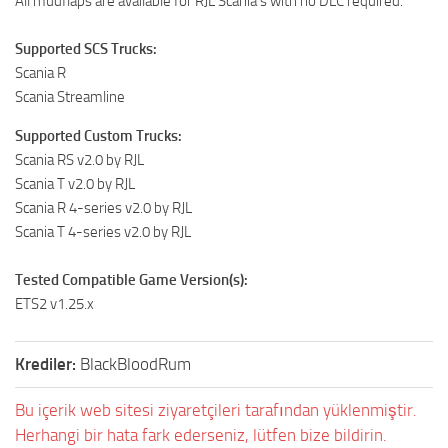
All mudflaps are available for RJL Scania’s with no DLC required.
Supported SCS Trucks:
Scania R
Scania Streamline
Supported Custom Trucks:
Scania RS v2.0 by RJL
Scania T v2.0 by RJL
Scania R 4-series v2.0 by RJL
Scania T 4-series v2.0 by RJL
Tested Compatible Game Version(s):
ETS2 v1.25.x
Krediler:
BlackBloodRum
Bu içerik web sitesi ziyaretçileri tarafından yüklenmiştir.
Herhangi bir hata fark ederseniz, lütfen bize bildirin.