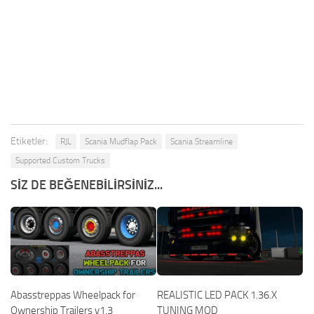
Etiketler:
RJL
Scania Mudflap Pack
Scania Streamline
Supported Custom Trucks
SIZ DE BEĞENEBILIRSINIZ...
Abasstreppas Wheelpack for
REALISTIC LED PACK 1.36.X
Ownership Trailers v1.3
TUNING MOD