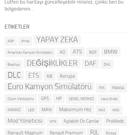
Lütfen bu haritayı güncelleyebilir misiniz, çünkü ben bu
bölgedenim...
ETIKETLER
YAPAY ZEKA
ADR
Afrika
ATS
BMW
AO
BDF
Amerikan Kamyon Simülatörü
DEĞİŞİKLİKLER
DAF
DHL
Brezilya
DLC
ETS
Avrupa
AB
Euro Kamyon Simülatörü
FRANSA
FPS
GPS
HP
Oyun Versiyonu
GENEL MERKEZ
Iveco Stralis
Maksimum Hız
MAN
KAMAZ
LED
MOD
MAZ
Mod Yöneticisi
ProMods
Açılabilir Ön Camlar
NTM
RJL
Renault Magnum
Renault Premium
Rusya