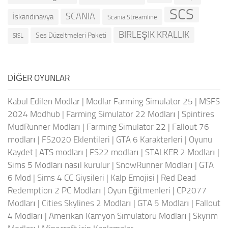
SCS
SCANIA
İskandinavya
Scania Streamline
BIRLEŞIK KRALLIK
Ses Düzeltmeleri Paketi
SISL
DIĞER OYUNLAR
Kabul Edilen Modlar
|
Modlar Farming Simulator 25
|
MSFS
2024 Modhub
|
Farming Simulator 22 Modları
|
Spintires
MudRunner Modları
|
Farming Simulator 22
|
Fallout 76
modları
|
FS2020 Eklentileri
|
GTA 6 Karakterleri
|
Oyunu
Kaydet
|
ATS modları
|
FS22 modları
|
STALKER 2 Modları
|
Sims 5 Modları nasıl kurulur
|
SnowRunner Modları
|
GTA
6 Mod
|
Sims 4 CC Giysileri
|
Kalp Emojisi
|
Red Dead
Redemption 2 PC Modları
|
Oyun Eğitmenleri
|
CP2077
Modları
|
Cities Skylines 2 Modları
|
GTA 5 Modları
|
Fallout
4 Modları
|
Amerikan Kamyon Simülatörü Modları
|
Skyrim