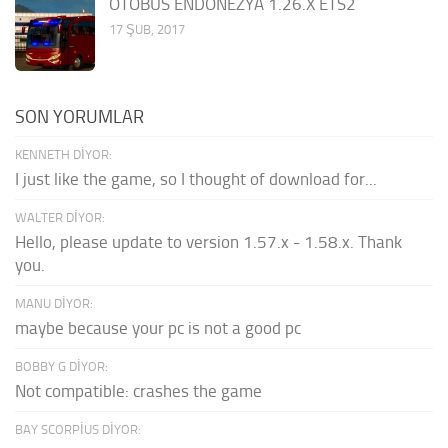
OTOBÜS ENDONEZYA 1.26.X ETS2
17 ŞUB, 2017
SON YORUMLAR
KENNETH DIYOR:
I just like the game, so I thought of download for...
WALTER DIYOR:
Hello, please update to version 1.57.x - 1.58.x. Thank
you.
MANU DIYOR:
maybe because your pc is not a good pc
BOBBY G DIYOR:
Not compatible: crashes the game
BAY SCORPIUS DIYOR: